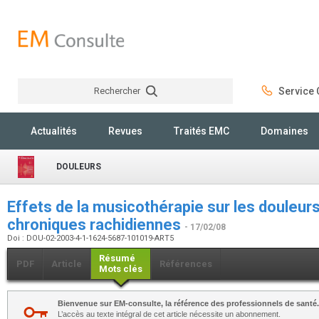
Rechercher
Service C
Rechercher
Actualités
Revues
Traités EMC
Domaines
DOULEURS
Effets de la musicothérapie sur les douleu
chroniques rachidiennes
- 17/02/08
Doi : DOU-02-2003-4-1-1624-5687-101019-ART5
Résumé
PDF
Article
Références
Mots clés
Bienvenue sur EM-consulte, la référence des professionnels de santé.
L’accès au texte intégral de cet article nécessite un abonnement.