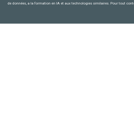
de données, a la formation en IA et aux technologies similaires. Pour tout con