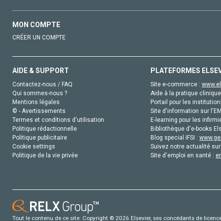
MON COMPTE
CRÉER UN COMPTE
AIDE & SUPPORT
PLATEFORMES ELSE
Contactez-nous / FAQ
Site e-commerce :
www.el
Qui sommes-nous ?
Aide à la pratique clinique
Mentions légales
Portail pour les institution
© - Avertissements
Site d'information sur l'E
Termes et conditions d'utilisation
E-learning pour les infirmi
Politique rédactionnelle
Bibliothèque d'e-books Els
Politique publicitaire
Blog special IFSI :
www.gen
Cookie settings
Suivez notre actualité sur
Politique de la vie privée
Site d'emploi en santé :
e
Tout le contenu de ce site: Copyright © 2026 Elsevier, ses concédants de licence e