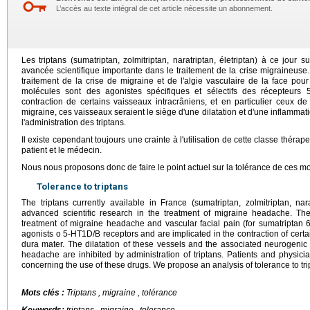
L’accès au texte intégral de cet article nécessite un abonnement.
Les triptans (sumatriptan, zolmitriptan, naratriptan, életriptan) à ce jour 
avancée scientifique importante dans le traitement de la crise migraineuse.
traitement de la crise de migraine et de l'algie vasculaire de la face po
molécules sont des agonistes spécifiques et sélectifs des récepteurs
contraction de certains vaisseaux intracrâniens, et en particulier ceux d
migraine, ces vaisseaux seraient le siège d'une dilatation et d'une inflam
l'administration des triptans.
Il existe cependant toujours une crainte à l'utilisation de cette classe thérape
patient et le médecin.
Nous nous proposons donc de faire le point actuel sur la tolérance de ces m
Tolerance to triptans
The triptans currently available in France (sumatriptan, zolmitriptan, nar
advanced scientific research in the treatment of migraine headache. Thes
treatment of migraine headache and vascular facial pain (for sumatriptan 6 
agonists o 5-HT1D/B receptors and are implicated in the contraction of certain
dura mater. The dilatation of these vessels and the associated neurogenic
headache are inhibited by administration of triptans. Patients and physic
concerning the use of these drugs. We propose an analysis of tolerance to tri
Mots clés :
Triptans , migraine , tolérance