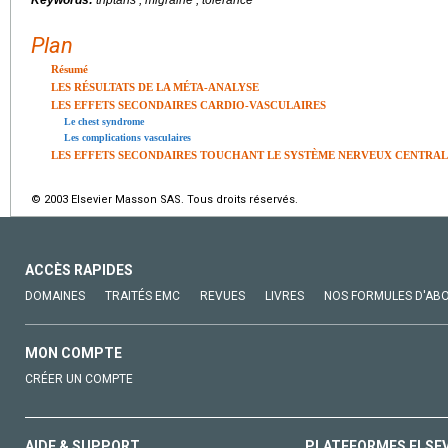
Keywords:
triptans , migraine , tolerance
Plan
Résumé
LES RÉSULTATS DE LA MÉTA-ANALYSE
LES EFFETS SECONDAIRES CARDIO-VASCULAIRES
Le chest syndrome
Les complications vasculaires
LES EFFETS SECONDAIRES TOUCHANT LE SYSTÈME NERVEUX CENTRAL
© 2003 Elsevier Masson SAS. Tous droits réservés.
ACCÈS RAPIDES
DOMAINES
TRAITÉS EMC
REVUES
LIVRES
NOS FORMULES D'AB
MON COMPTE
CRÉER UN COMPTE
AIDE & SUPPORT
PLATEFORMES ELSE