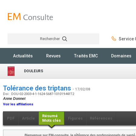
Rechercher
Service C
Rechercher
Actualités
Revues
Traités EMC
Domaines
DOULEURS
Tolérance des triptans
- 17/02/08
Doi : DOU-02-2003-4-1-1624-5687-101019-ART2
Anne Donnet
Voir les affiliations
Résumé
PDF
Article
Figures
Références
Mots clés
Bienvenue sur EM-consulte, la référence des professionnels de santé.