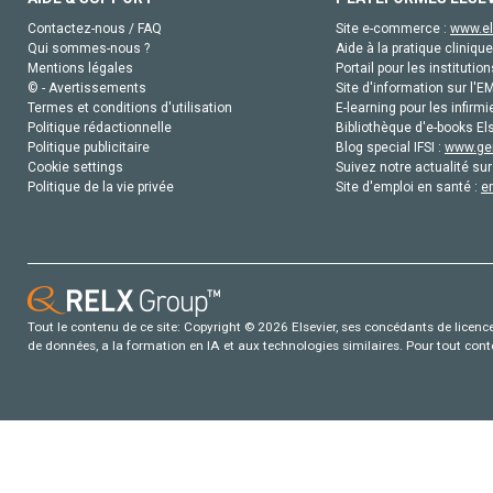
Contactez-nous / FAQ
Site e-commerce :
www.el
Qui sommes-nous ?
Aide à la pratique clinique
Mentions légales
Portail pour les institution
© - Avertissements
Site d'information sur l'E
Termes et conditions d'utilisation
E-learning pour les infirmi
Politique rédactionnelle
Bibliothèque d'e-books Els
Politique publicitaire
Blog special IFSI :
www.gen
Cookie settings
Suivez notre actualité sur
Politique de la vie privée
Site d'emploi en santé :
e
Tout le contenu de ce site: Copyright © 2026 Elsevier, ses concédants de licence e
de données, a la formation en IA et aux technologies similaires. Pour tout con