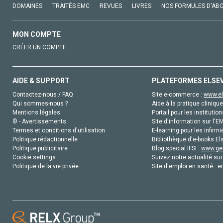
DOMAINES
TRAITÉS EMC
REVUES
LIVRES
NOS FORMULES D'AB
MON COMPTE
CRÉER UN COMPTE
AIDE & SUPPORT
PLATEFORMES ELSE
Contactez-nous / FAQ
Site e-commerce :
www.el
Qui sommes-nous ?
Aide à la pratique clinique
Mentions légales
Portail pour les institution
© - Avertissements
Site d'information sur l'E
Termes et conditions d'utilisation
E-learning pour les infirmi
Politique rédactionnelle
Bibliothèque d'e-books Els
Politique publicitaire
Blog special IFSI :
www.gen
Cookie settings
Suivez notre actualité sur
Politique de la vie privée
Site d'emploi en santé :
e