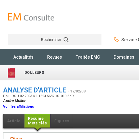
Rechercher
Service C
Rechercher
Actualités
Revues
Traités EMC
Domaines
DOULEURS
ANALYSE D'ARTICLE
- 17/02/08
Doi : DOU-02-2003-4-1-1624-5687-101019-BKR1
André Muller
Voir les affiliations
Résumé
Article
Figures
Mots clés