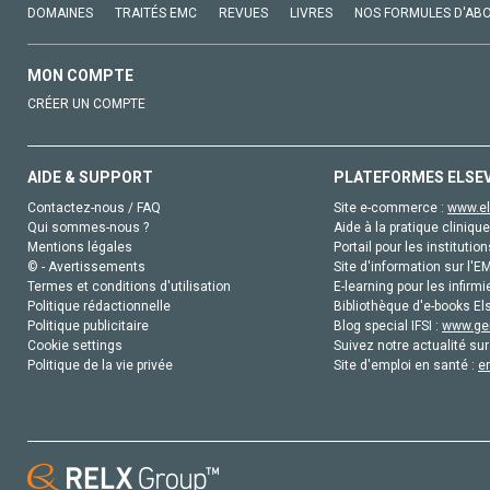
DOMAINES
TRAITÉS EMC
REVUES
LIVRES
NOS FORMULES D'AB
MON COMPTE
CRÉER UN COMPTE
AIDE & SUPPORT
PLATEFORMES ELSE
Contactez-nous / FAQ
Site e-commerce :
www.el
Qui sommes-nous ?
Aide à la pratique clinique
Mentions légales
Portail pour les institution
© - Avertissements
Site d'information sur l'E
Termes et conditions d'utilisation
E-learning pour les infirmi
Politique rédactionnelle
Bibliothèque d'e-books Els
Politique publicitaire
Blog special IFSI :
www.gen
Cookie settings
Suivez notre actualité sur
Politique de la vie privée
Site d'emploi en santé :
e