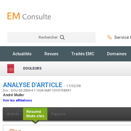
Rechercher
Service C
Rechercher
Actualités
Revues
Traités EMC
Domaines
DOULEURS
ANALYSE D'ARTICLE
- 17/02/08
Doi : DOU-02-2003-4-1-1624-5687-101019-BKR1
André Muller
Voir les affiliations
Résumé
Article
Figures
Mots clés