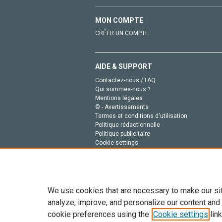
MON COMPTE
CRÉER UN COMPTE
AIDE & SUPPORT
Contactez-nous / FAQ
Qui sommes-nous ?
Mentions légales
© - Avertissements
Termes et conditions d'utilisation
Politique rédactionnelle
Politique publicitaire
Cookie settings
Politique de la vie privée
We use cookies that are necessary to make our si
analyze, improve, and personalize our content and
cookie preferences using the
Cookie settings
link
Tout le contenu de ce site: Copyright © 2026 Else