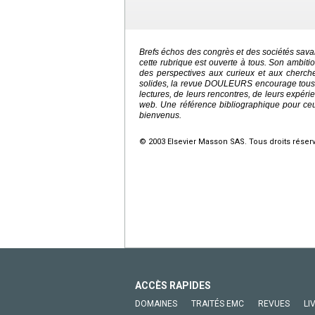
Brefs échos des congrès et des sociétés savan
cette rubrique est ouverte à tous. Son ambitio
des perspectives aux curieux et aux cherch
solides, la revue DOULEURS encourage tous se
lectures, de leurs rencontres, de leurs expéri
web. Une référence bibliographique pour ceux
bienvenus.
© 2003 Elsevier Masson SAS. Tous droits réser
ACCÈS RAPIDES
DOMAINES
TRAITÉS EMC
REVUES
LI