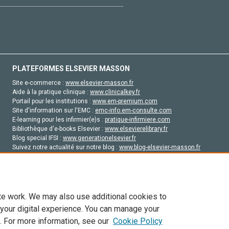
PLATEFORMES ELSEVIER MASSON
Site e-commerce :
www.elsevier-masson.fr
Aide à la pratique clinique :
www.clinicalkey.fr
Portail pour les institutions :
www.em-premium.com
Site d'information sur l'EMC :
emc-info.em-consulte.com
E-learning pour les infirmier(e)s :
pratique-infirmiere.com
Bibliothèque d'e-books Elsevier :
www.elsevierelibrary.fr
Blog special IFSI :
www.generationelsevier.fr
Suivez notre actualité sur notre blog :
www.blog-elsevier-masson.fr
Site d'emploi en santé :
emploisante.com
te work. We may also use additional cookies to
 your digital experience. You can manage your
. For more information, see our
Cookie Policy
vier, ses concédants de licence et ses contributeurs. Tout les droits sont réservés, y 