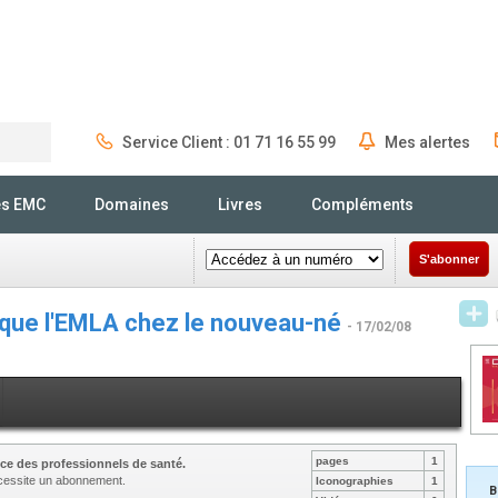
Service Client : 01 71 16 55 99
Mes alertes
Rechercher
és EMC
Domaines
Livres
Compléments
S'abonner
 que l'EMLA chez le nouveau-né
- 17/02/08
pages
1
ce des professionnels de santé.
nécessite un abonnement.
Iconographies
1
B