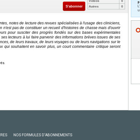
Vidéos
0
p
L
S'abonner
Autres
0
u
tes, notes de lecture des revues spécialisées à l'usage des cliniciens,
n n'est pas de constituer un recueil d'histoires de chasse mais d'ouvrir
eurs pour susciter des progrès fondés sur des bases expérimentales
s lecteurs à lui faire parvenir des informations brèves issues de ses
ences, de leurs travaux, de leurs voyages ou de leurs navigations sur le
 qui souhaitent en savoir plus, un court commentaire critique seront
vés.
VRES
NOS FORMULES D'ABONNEMENTS