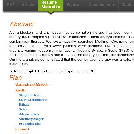
Résumé
PDF
Article
Figures
Compléments
Table
Mots clés
Abstract
Alpha-blockers and antimuscarinics combination therapy has been comm
urinary tract symptoms (LUTS). We conducted a meta-analysis aimed to acc
combination therapy. We systematically searched Medline, Cochrane, and
randomized studies with 4556 patients were included. Overall, combinat
urgency, voiding frequency, International Prostate Symptom Score (IPSS) to
Addition of antimuscarinics had little effect on urinary function. The inciden
Our meta-analysis demonstrated that the combination therapy was a safe, wel
male LUTS.
Le texte complet de cet article est disponible en PDF.
Plan
Materials and Methods
Results
Study Selection
Study Characteristics
Efficacy
Safety
Adverse Events
Sensitivity Analysis
Publication Bias
Comment