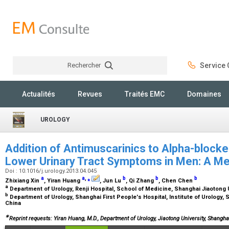
Rechercher
Service C
Rechercher
Actualités
Revues
Traités EMC
Domaines
UROLOGY
Addition of Antimuscarinics to Alpha-blocke
Lower Urinary Tract Symptoms in Men: A Me
Doi : 10.1016/j.urology.2013.04.045
a
a
,
⁎
b
b
b
Zhixiang Xin
, Yiran Huang
, Jun Lu
, Qi Zhang
, Chen Chen
a
Department of Urology, Renji Hospital, School of Medicine, Shanghai Jiaotong 
b
Department of Urology, Shanghai First People's Hospital, Institute of Urology, 
China
∗
Reprint requests: Yiran Huang, M.D., Department of Urology, Jiaotong University, Shangha