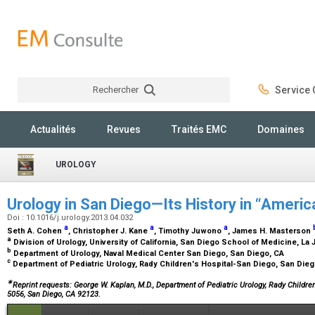
Rechercher
Service C
Rechercher
Actualités
Revues
Traités EMC
Domaines
UROLOGY
Urology in San Diego—Its History in “America
Doi : 10.1016/j.urology.2013.04.032
a
a
a
Seth A. Cohen
, Christopher J. Kane
, Timothy Juwono
, James H. Masterson
a
Division of Urology, University of California, San Diego School of Medicine, La 
b
Department of Urology, Naval Medical Center San Diego, San Diego, CA
c
Department of Pediatric Urology, Rady Children's Hospital-San Diego, San Die
∗
Reprint requests: George W. Kaplan, M.D., Department of Pediatric Urology, Rady Childre
5056, San Diego, CA 92123.