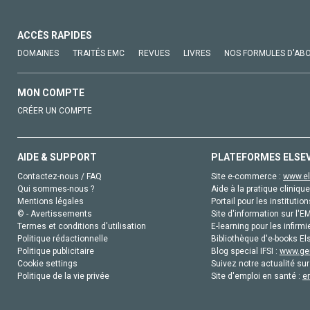
ACCÈS RAPIDES
DOMAINES
TRAITÉS EMC
REVUES
LIVRES
NOS FORMULES D'AB
MON COMPTE
CRÉER UN COMPTE
AIDE & SUPPORT
PLATEFORMES ELSE
Contactez-nous / FAQ
Site e-commerce :
www.el
Qui sommes-nous ?
Aide à la pratique clinique
Mentions légales
Portail pour les institution
© - Avertissements
Site d'information sur l'E
Termes et conditions d'utilisation
E-learning pour les infirmi
Politique rédactionnelle
Bibliothèque d'e-books Els
Politique publicitaire
Blog special IFSI :
www.gen
Cookie settings
Suivez notre actualité sur
Politique de la vie privée
Site d'emploi en santé :
e