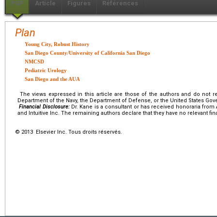
PDF
Article
Figures
Références
Plan
Young City, Robust History
San Diego County/University of California San Diego
NMCSD
Pediatric Urology
San Diego and the AUA
The views expressed in this article are those of the authors and do not refl
Department of the Navy, the Department of Defense, or the United States Go
Financial Disclosure:
Dr. Kane is a consultant or has received honoraria from
and Intuitive Inc. The remaining authors declare that they have no relevant fina
© 2013 Elsevier Inc. Tous droits réservés.