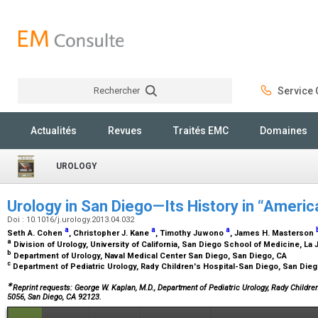
Rechercher
Service C
Rechercher
Actualités
Revues
Traités EMC
Domaines
UROLOGY
Urology in San Diego—Its History in “America
Doi : 10.1016/j.urology.2013.04.032
a
a
a
Seth A. Cohen
, Christopher J. Kane
, Timothy Juwono
, James H. Masterson
a
Division of Urology, University of California, San Diego School of Medicine, La 
b
Department of Urology, Naval Medical Center San Diego, San Diego, CA
c
Department of Pediatric Urology, Rady Children's Hospital-San Diego, San Die
∗
Reprint requests: George W. Kaplan, M.D., Department of Pediatric Urology, Rady Childre
5056, San Diego, CA 92123.