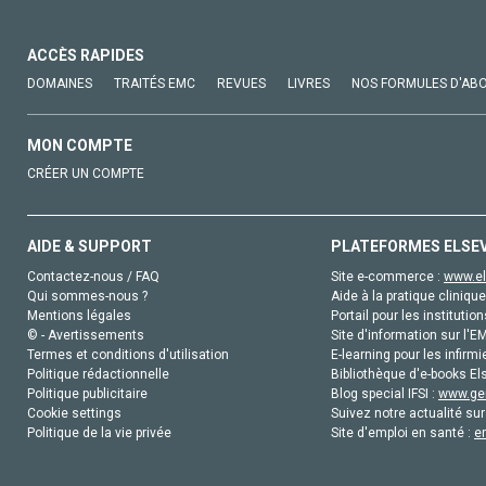
ACCÈS RAPIDES
DOMAINES
TRAITÉS EMC
REVUES
LIVRES
NOS FORMULES D'AB
MON COMPTE
CRÉER UN COMPTE
AIDE & SUPPORT
PLATEFORMES ELSE
Contactez-nous / FAQ
Site e-commerce :
www.el
Qui sommes-nous ?
Aide à la pratique clinique
Mentions légales
Portail pour les institution
© - Avertissements
Site d'information sur l'E
Termes et conditions d'utilisation
E-learning pour les infirmi
Politique rédactionnelle
Bibliothèque d'e-books Els
Politique publicitaire
Blog special IFSI :
www.gen
Cookie settings
Suivez notre actualité sur
Politique de la vie privée
Site d'emploi en santé :
e