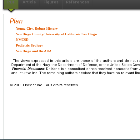
PDF
Article
Figures
Références
Plan
Young City, Robust History
San Diego County/University of California San Diego
NMCSD
Pediatric Urology
San Diego and the AUA
The views expressed in this article are those of the authors and do not refl
Department of the Navy, the Department of Defense, or the United States Go
Financial Disclosure:
Dr. Kane is a consultant or has received honoraria from
and Intuitive Inc. The remaining authors declare that they have no relevant fina
© 2013 Elsevier Inc. Tous droits réservés.