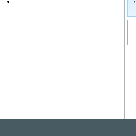
p
en PDF.
L
u