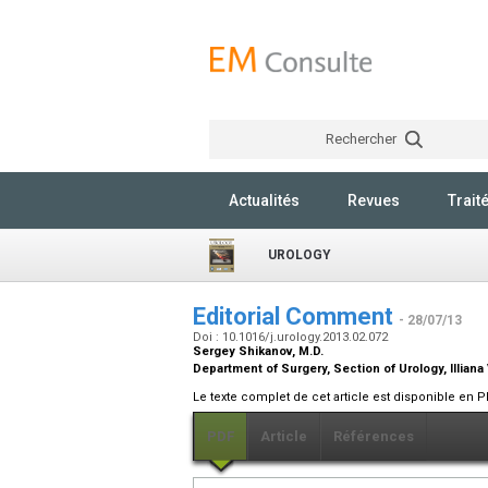
Rechercher
Actualités
Revues
Trait
UROLOGY
Editorial Comment
- 28/07/13
Doi : 10.1016/j.urology.2013.02.072
Sergey Shikanov,
M.D.
Department of Surgery, Section of Urology, Illiana
Le texte complet de cet article est disponible en P
PDF
Article
Références