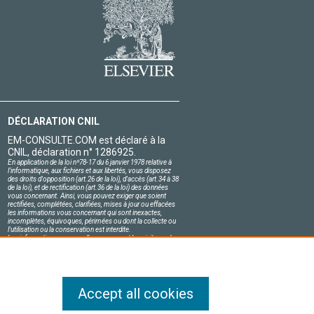
DÉCLARATION CNIL
EM-CONSULTE.COM est déclaré à la
CNIL, déclaration n° 1286925.
En application de la loi nº78-17 du 6 janvier 1978 relative à
l'informatique, aux fichiers et aux libertés, vous disposez
des droits d'opposition (art.26 de la loi), d'accès (art.34 à 38
de la loi), et de rectification (art.36 de la loi) des données
vous concernant. Ainsi, vous pouvez exiger que soient
rectifiées, complétées, clarifiées, mises à jour ou effacées
les informations vous concernant qui sont inexactes,
incomplètes, équivoques, périmées ou dont la collecte ou
l'utilisation ou la conservation est interdite.
Les informations personnelles concernant les visiteurs de
notre site, y compris leur identité, sont confidentielles.
Le responsable du site s'engage sur l'honneur à respecter
les conditions légales de confidentialité applicables en
France et à ne pas divulguer ces informations à des tiers.
Accept all cookies