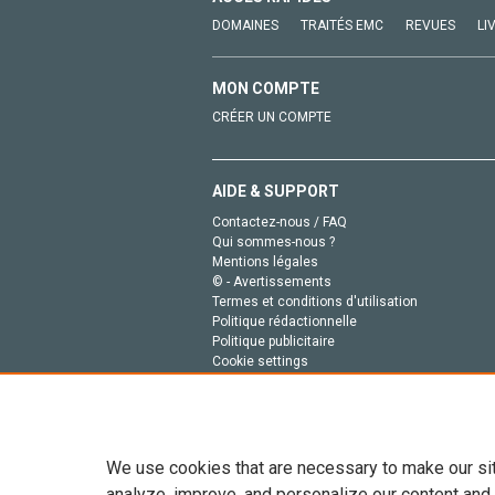
DOMAINES
TRAITÉS EMC
REVUES
LI
MON COMPTE
CRÉER UN COMPTE
AIDE & SUPPORT
Contactez-nous / FAQ
Qui sommes-nous ?
Mentions légales
© - Avertissements
Termes et conditions d'utilisation
Politique rédactionnelle
Politique publicitaire
Cookie settings
Politique de la vie privée
We use cookies that are necessary to make our si
analyze, improve, and personalize our content and