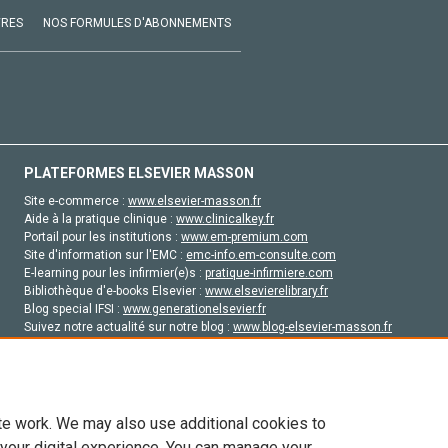
VRES
NOS FORMULES D'ABONNEMENTS
PLATEFORMES ELSEVIER MASSON
Site e-commerce :
www.elsevier-masson.fr
Aide à la pratique clinique :
www.clinicalkey.fr
Portail pour les institutions :
www.em-premium.com
Site d'information sur l'EMC :
emc-info.em-consulte.com
E-learning pour les infirmier(e)s :
pratique-infirmiere.com
Bibliothèque d'e-books Elsevier :
www.elsevierelibrary.fr
Blog special IFSI :
www.generationelsevier.fr
Suivez notre actualité sur notre blog :
www.blog-elsevier-masson.fr
Site d'emploi en santé :
emploisante.com
te work. We may also use additional cookies to
 your digital experience. You can manage your