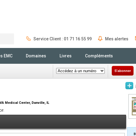
Service Client : 01 71 16 55 99
Mes alertes
Rechercher
és EMC
Domaines
Livres
Compléments
S'abonner
 VA Medical Center, Danville, IL
DF.
B