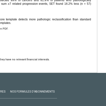
detected 99% of cancers and 81.9% of patients who pathologically
n sum ≥7 related progression events, SET found 16.2% less (n = 57)
re template detects more pathologic reclassification than standard
emplates.
en PDF.
hey have no relevant financial interests.
VRES
NOS FORMULES D'ABONNEMENTS