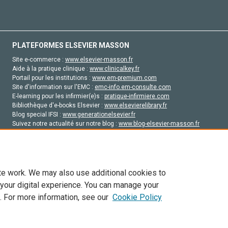
PLATEFORMES ELSEVIER MASSON
Site e-commerce :
www.elsevier-masson.fr
Aide à la pratique clinique :
www.clinicalkey.fr
Portail pour les institutions :
www.em-premium.com
Site d'information sur l'EMC :
emc-info.em-consulte.com
E-learning pour les infirmier(e)s :
pratique-infirmiere.com
Bibliothèque d'e-books Elsevier :
www.elsevierelibrary.fr
Blog special IFSI :
www.generationelsevier.fr
Suivez notre actualité sur notre blog :
www.blog-elsevier-masson.fr
Site d'emploi en santé :
emploisante.com
te work. We may also use additional cookies to
 your digital experience. You can manage your
. For more information, see our
Cookie Policy
vier, ses concédants de licence et ses contributeurs. Tout les droits sont réservés, y 
ogies similaires. Pour tout contenu en libre accès, les conditions de licence Creati