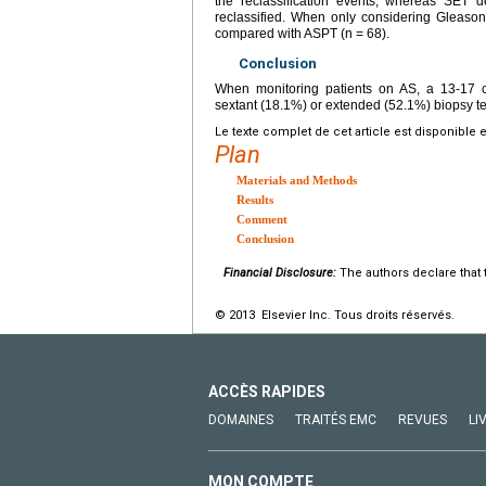
the reclassification events, whereas SET 
reclassified. When only considering Gleaso
compared with ASPT (n = 68).
Conclusion
When monitoring patients on AS, a 13-17 co
sextant (18.1%) or extended (52.1%) biopsy t
Le texte complet de cet article est disponible 
Plan
Materials and Methods
Results
Comment
Conclusion
Financial Disclosure:
The authors declare that t
© 2013 Elsevier Inc. Tous droits réservés.
ACCÈS RAPIDES
DOMAINES
TRAITÉS EMC
REVUES
LI
MON COMPTE