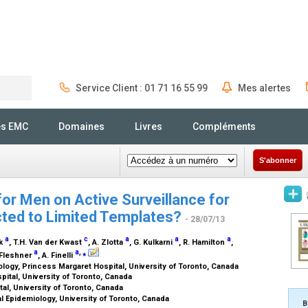
Service Client : 01 71 16 55 99
Mes alertes
Rechercher
és EMC
Domaines
Livres
Compléments
S'abonner
for Men on Active Surveillance for
cted to Limited Templates?
- 28/07/13
a
c
a
a
a
uk
, T.H. Van der Kwast
, A. Zlotta
, G. Kulkarni
, R. Hamilton
,
a
a
,
⁎
. Fleshner
, A. Finelli
ology, Princess Margaret Hospital, University of Toronto, Canada
ital, University of Toronto, Canada
al, University of Toronto, Canada
al Epidemiology, University of Toronto, Canada
B