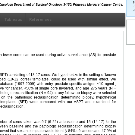
p
ic Oncology, Department of Surgical Oncology, 3-130, Princess Margaret Cancer Centre,
L
u
Tableaux
Références
th fewer cores can be used during active surveillance (AS) for prostate
SPT) consisting of 13-17 cores. We hypothesize in the setting of known
nded (10-12 cores) templates, could be used with similar effect. We
on database (1997-2009) with entry prostate-specific antigen <10 ng/mL,
ve for cancer, <50% of single core involved, and age ≤75 years (N =
pathologic reclassification (N = 94) at any follow-up biopsy were selected
on the pathologic reclassification determining biopsy, hypothetical
d templates (SET) were compared with our ASPT and examined for
eclassification.
ber of cores taken was 9.7 (6-22) at baseline and 15 (14-17) for the
ween baseline and the pathologic reclassification determining biopsy
owed that sextant template would identify 84% of cancers and 47.9% of