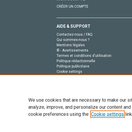
CRÉER UN COMPTE
AIDE & SUPPORT
Contactez-nous / FAQ
Qui sommes-nous ?
Mentions légales
© - Avertissements
Termes et conditions d'utilisation
Politique rédactionnelle
Politique publicitaire
Cookie settings
Politique de la vie privée
We use cookies that are necessary to make our si
analyze, improve, and personalize our content and
cookie preferences using the
Cookie settings
link
Tout le contenu de ce site: Copyright © 2026 Else
de données, a la formation en IA et aux technol