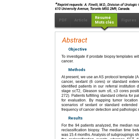
∗
Reprint requests: A. Finelli, M.D., Division of Urolog
610 University Avenue, Toronto M5G 2M9, Canada.
Résumé
PDF
Article
Figures
Mots clés
Abstract
Objective
To investigate if prostate biopsy templates wi
cancer.
Methods
At present, we use an AS protocol template (A
cancer, sextant (6 cores) or standard exte
identified patients in our referral instituti
stage ≤cT2, Gleason sum ≤6, ≤3 cores positi
272). Patients fulfilling standard criteria for 
for evaluation. By mapping tumor location 
scenarios of sextant or standard extende
frequency of cancer detection and pathologic r
Results
For the 94 patients analyzed, the median num
reclassification biopsy. The median time bet
was 15.4 months. Analysis of subgroupings sh