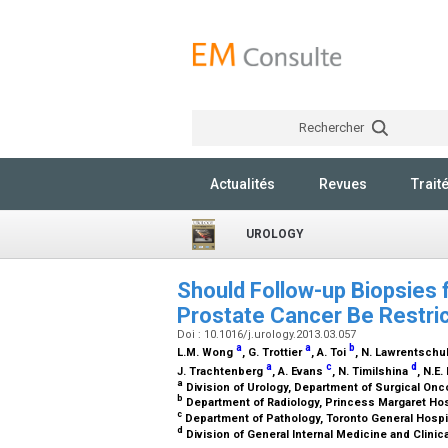
Rechercher
Actualités
Revues
Trait
UROLOGY
Should Follow-up Biopsies 
Prostate Cancer Be Restri
Doi : 10.1016/j.urology.2013.03.057
a
a
b
L.M. Wong
, G. Trottier
, A. Toi
, N. Lawrentsch
a
c
d
J. Trachtenberg
, A. Evans
, N. Timilshina
, N.E
a
Division of Urology, Department of Surgical Onc
b
Department of Radiology, Princess Margaret Hosp
c
Department of Pathology, Toronto General Hospit
d
Division of General Internal Medicine and Clinic