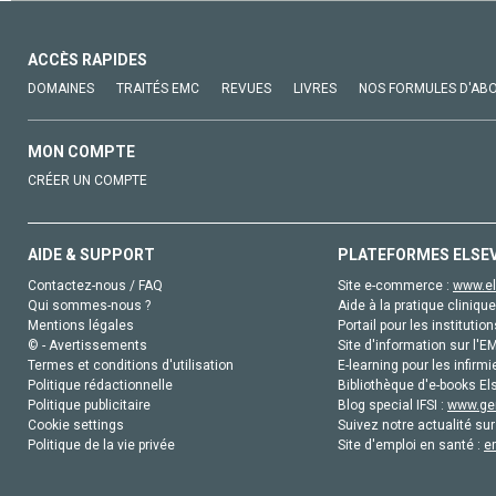
ACCÈS RAPIDES
DOMAINES
TRAITÉS EMC
REVUES
LIVRES
NOS FORMULES D'AB
MON COMPTE
CRÉER UN COMPTE
AIDE & SUPPORT
PLATEFORMES ELSE
Contactez-nous / FAQ
Site e-commerce :
www.el
Qui sommes-nous ?
Aide à la pratique clinique
Mentions légales
Portail pour les institution
© - Avertissements
Site d'information sur l'E
Termes et conditions d'utilisation
E-learning pour les infirmi
Politique rédactionnelle
Bibliothèque d'e-books Els
Politique publicitaire
Blog special IFSI :
www.gen
Cookie settings
Suivez notre actualité sur
Politique de la vie privée
Site d'emploi en santé :
e