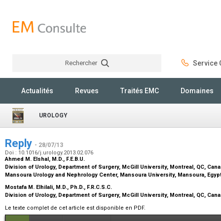
Rechercher
Service C
Rechercher
Actualités
Revues
Traités EMC
Domaines
UROLOGY
Reply
- 28/07/13
Doi : 10.1016/j.urology.2013.02.076
Ahmed M. Elshal,
M.D., F.E.B.U.
Division of Urology, Department of Surgery, McGill University, Montreal, QC, Can
Mansoura Urology and Nephrology Center, Mansoura University, Mansoura, Egyp
Mostafa M. Elhilali,
M.D., Ph.D., F.R.C.S.C.
Division of Urology, Department of Surgery, McGill University, Montreal, QC, Can
Le texte complet de cet article est disponible en PDF.