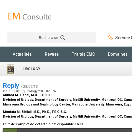
Rechercher
Service C
Rechercher
Actualités
Revues
Traités EMC
Domaines
UROLOGY
Reply
- 28/07/13
Doi : 10.1016/j.urology.2013.02.076
Ahmed M. Elshal,
M.D., F.E.B.U.
Division of Urology, Department of Surgery, McGill University, Montreal, QC, Can
Mansoura Urology and Nephrology Center, Mansoura University, Mansoura, Egyp
Mostafa M. Elhilali,
M.D., Ph.D., F.R.C.S.C.
Division of Urology, Department of Surgery, McGill University, Montreal, QC, Can
Le texte complet de cet article est disponible en PDF.