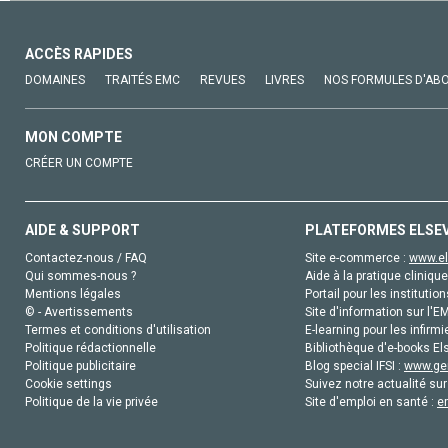
ACCÈS RAPIDES
DOMAINES
TRAITÉS EMC
REVUES
LIVRES
NOS FORMULES D'AB
MON COMPTE
CRÉER UN COMPTE
AIDE & SUPPORT
PLATEFORMES ELSE
Contactez-nous / FAQ
Site e-commerce :
www.el
Qui sommes-nous ?
Aide à la pratique clinique
Mentions légales
Portail pour les institution
© - Avertissements
Site d'information sur l'E
Termes et conditions d'utilisation
E-learning pour les infirmi
Politique rédactionnelle
Bibliothèque d'e-books Els
Politique publicitaire
Blog special IFSI :
www.gen
Cookie settings
Suivez notre actualité sur
Politique de la vie privée
Site d'emploi en santé :
e