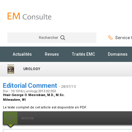
Rechercher
Service C
Rechercher
Actualités
Revues
Traités EMC
Domaines
UROLOGY
Editorial Comment
- 28/07/13
Doi : 10.1016/j.urology.2013.02.053
Hrair-George O. Mesrobian,
M.D., M.Sc.
Milwaukee, WI
Le texte complet de cet article est disponible en PDF.
PDF
Article