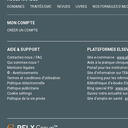
DOMAINES
TRAITÉS EMC
REVUES
LIVRES
NOS FORMULES D'AB
MON COMPTE
CRÉER UN COMPTE
AIDE & SUPPORT
PLATEFORMES ELSE
Contactez-nous / FAQ
Site e-commerce :
www.el
Qui sommes-nous ?
Aide à la pratique clinique
Mentions légales
Portail pour les institution
© - Avertissements
Site d'information sur l'E
Termes et conditions d'utilisation
E-learning pour les infirmi
Politique rédactionnelle
Bibliothèque d'e-books Els
Politique publicitaire
Blog special IFSI :
www.gen
Cookie settings
Suivez notre actualité sur
Politique de la vie privée
Site d'emploi en santé :
e