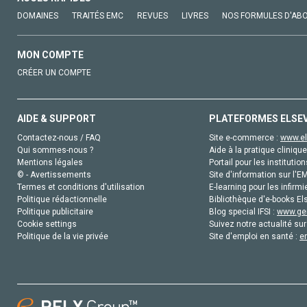
DOMAINES
TRAITÉS EMC
REVUES
LIVRES
NOS FORMULES D'AB
MON COMPTE
CRÉER UN COMPTE
AIDE & SUPPORT
PLATEFORMES ELSE
Contactez-nous / FAQ
Site e-commerce :
www.el
Qui sommes-nous ?
Aide à la pratique clinique
Mentions légales
Portail pour les institution
© - Avertissements
Site d'information sur l'E
Termes et conditions d'utilisation
E-learning pour les infirmi
Politique rédactionnelle
Bibliothèque d'e-books Els
Politique publicitaire
Blog special IFSI :
www.gen
Cookie settings
Suivez notre actualité sur
Politique de la vie privée
Site d'emploi en santé :
e