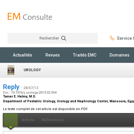
Rechercher
Service C
Rechercher
Actualités
Revues
Traités EMC
Domaines
UROLOGY
Reply
- 28/07/13
Doi : 10.1016/j.urology.2013.02.054
Tamer E. Helmy,
M.D.
Department of Pediatric Urology, Urology and Nephrology Center, Mansoura, Egy
Le texte complet de cet article est disponible en PDF.
PDF
Article
Références