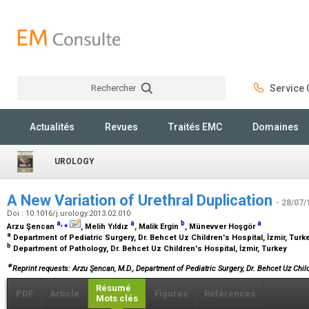
Rechercher
Service C
Rechercher
Actualités
Revues
Traités EMC
Domaines
UROLOGY
A New Variation of Urethral Duplication
- 28/07/
Doi : 10.1016/j.urology.2013.02.010
a
,
⁎
a
b
a
Arzu Şencan
, Melih Yıldız
, Malik Ergin
, Münevver Hoşgör
a
Department of Pediatric Surgery, Dr. Behcet Uz Children's Hospital, İzmir, Tur
b
Department of Pathology, Dr. Behcet Uz Children's Hospital, İzmir, Turkey
∗
Reprint requests: Arzu Şencan, M.D., Department of Pediatric Surgery, Dr. Behcet Uz Childr
Résumé
PDF
Article
Figures
Références
Mots clés