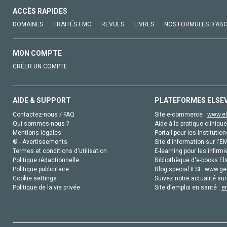
ACCÈS RAPIDES
DOMAINES
TRAITÉS EMC
REVUES
LIVRES
NOS FORMULES D'AB
MON COMPTE
CRÉER UN COMPTE
AIDE & SUPPORT
PLATEFORMES ELSE
Contactez-nous / FAQ
Site e-commerce :
www.el
Qui sommes-nous ?
Aide à la pratique clinique
Mentions légales
Portail pour les institution
© - Avertissements
Site d'information sur l'E
Termes et conditions d'utilisation
E-learning pour les infirmi
Politique rédactionnelle
Bibliothèque d'e-books Els
Politique publicitaire
Blog special IFSI :
www.gen
Cookie settings
Suivez notre actualité sur
Politique de la vie privée
Site d'emploi en santé :
e