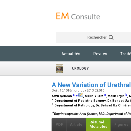
Rechercher
Actualités
Revues
Trait
UROLOGY
A New Variation of Urethral
Doi : 10.1016/j.urology.2013.02.010
a
,
⁎
a
b
Arzu Şencan
, Melih Yıldız
, Malik Ergin
, 
a
Department of Pediatric Surgery, Dr. Behcet Uz C
b
Department of Pathology, Dr. Behcet Uz Children'
∗
Reprint requests: Arzu Şencan, M.D., Department of Pedi
Résumé
PDF
Article
Figures
Mots clés