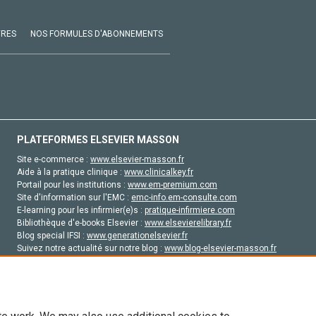
VRES
NOS FORMULES D'ABONNEMENTS
PLATEFORMES ELSEVIER MASSON
Site e-commerce :
www.elsevier-masson.fr
Aide à la pratique clinique :
www.clinicalkey.fr
Portail pour les institutions :
www.em-premium.com
Site d'information sur l'EMC :
emc-info.em-consulte.com
E-learning pour les infirmier(e)s :
pratique-infirmiere.com
Bibliothèque d'e-books Elsevier :
www.elsevierelibrary.fr
Blog special IFSI :
www.generationelsevier.fr
Suivez notre actualité sur notre blog :
www.blog-elsevier-masson.fr
Site d'emploi en santé :
emploisante.com