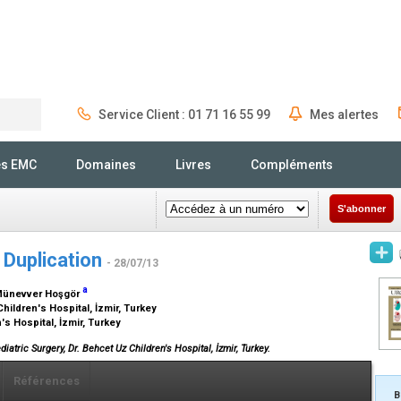
Service Client : 01 71 16 55 99
Mes alertes
Rechercher
és EMC
Domaines
Livres
Compléments
S'abonner
 Duplication
- 28/07/13
a
Münevver Hoşgör
hildren's Hospital, İzmir, Turkey
s Hospital, İzmir, Turkey
atric Surgery, Dr. Behcet Uz Children's Hospital, İzmir, Turkey.
Références
B