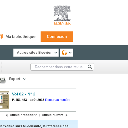
Ma bibliothèque
Connexion
Autres sites Elsevier
Export
Vol 82 - N° 2
P. 451-453
-
août 2013
Retour au numéro
Article précédent
|
Article suivant
ienvenue sur EM-consulte, la référence des