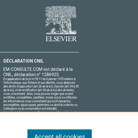
DÉCLARATION CNIL
EM-CONSULTE.COM est déclaré à la
CNIL, déclaration n° 1286925.
En application de la loi nº78-17 du 6 janvier 1978 relative à
l'informatique, aux fichiers et aux libertés, vous disposez
des droits d'opposition (art.26 de la loi), d'accès (art.34 à 38
de la loi), et de rectification (art.36 de la loi) des données
vous concernant. Ainsi, vous pouvez exiger que soient
rectifiées, complétées, clarifiées, mises à jour ou effacées
les informations vous concernant qui sont inexactes,
incomplètes, équivoques, périmées ou dont la collecte ou
l'utilisation ou la conservation est interdite.
Les informations personnelles concernant les visiteurs de
notre site, y compris leur identité, sont confidentielles.
Le responsable du site s'engage sur l'honneur à respecter
les conditions légales de confidentialité applicables en
France et à ne pas divulguer ces informations à des tiers.
Accept all cookies