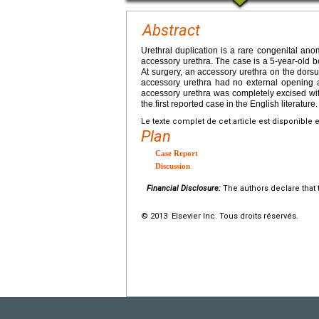
Abstract
Urethral duplication is a rare congenital ano
accessory urethra. The case is a 5-year-old b
At surgery, an accessory urethra on the dorsum
accessory urethra had no external opening a
accessory urethra was completely excised wit
the first reported case in the English literature.
Le texte complet de cet article est disponible 
Plan
Case Report
Discussion
Financial Disclosure:
The authors declare that t
© 2013 Elsevier Inc. Tous droits réservés.