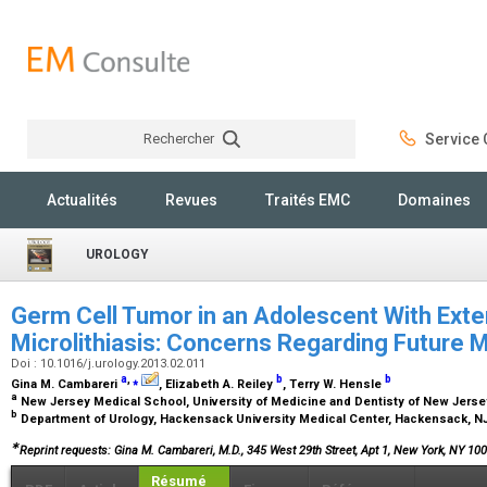
Rechercher
Service C
Rechercher
Actualités
Revues
Traités EMC
Domaines
UROLOGY
Germ Cell Tumor in an Adolescent With Exte
Microlithiasis: Concerns Regarding Futur
Doi : 10.1016/j.urology.2013.02.011
a
,
⁎
b
b
Gina M. Cambareri
, Elizabeth A. Reiley
, Terry W. Hensle
a
New Jersey Medical School, University of Medicine and Dentisty of New Jerse
b
Department of Urology, Hackensack University Medical Center, Hackensack, N
∗
Reprint requests: Gina M. Cambareri, M.D., 345 West 29th Street, Apt 1, New York, NY 10
Résumé