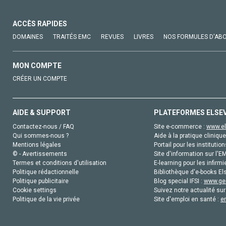
ACCÈS RAPIDES
DOMAINES
TRAITÉS EMC
REVUES
LIVRES
NOS FORMULES D'AB
MON COMPTE
CRÉER UN COMPTE
AIDE & SUPPORT
PLATEFORMES ELSE
Contactez-nous / FAQ
Site e-commerce :
www.el
Qui sommes-nous ?
Aide à la pratique clinique
Mentions légales
Portail pour les institution
© - Avertissements
Site d'information sur l'E
Termes et conditions d'utilisation
E-learning pour les infirmi
Politique rédactionnelle
Bibliothèque d'e-books Els
Politique publicitaire
Blog special IFSI :
www.gen
Cookie settings
Suivez notre actualité sur
Politique de la vie privée
Site d'emploi en santé :
e