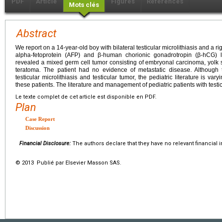
PDF
Article
Figures
Références
Mots clés
Abstract
We report on a 14-year-old boy with bilateral testicular microlithiasis and a r
alpha-fetoprotein (AFP) and β-human chorionic gonadrotropin (β-hCG) 
revealed a mixed germ cell tumor consisting of embryonal carcinoma, yolk
teratoma. The patient had no evidence of metastatic disease. Although 
testicular microlithiasis and testicular tumor, the pediatric literature is v
these patients. The literature and management of pediatric patients with testic
Le texte complet de cet article est disponible en PDF.
Plan
Case Report
Discussion
Financial Disclosure:
The authors declare that they have no relevant financial i
© 2013 Publié par Elsevier Masson SAS.