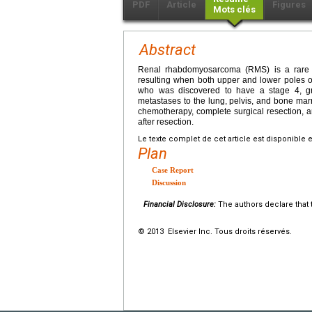
PDF
Article
Figures
Mots clés
Abstract
Renal rhabdomyosarcoma (RMS) is a rare p
resulting when both upper and lower poles 
who was discovered to have a stage 4, g
metastases to the lung, pelvis, and bone mar
chemotherapy, complete surgical resection, 
after resection.
Le texte complet de cet article est disponible 
Plan
Case Report
Discussion
Financial Disclosure:
The authors declare that t
© 2013 Elsevier Inc. Tous droits réservés.