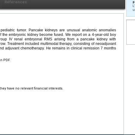
Références
p
L
u
ediatric tumor. Pancake kidneys are unusual anatomic anomalies
of the embryonic kidney become fused. We report on a 4-year-old boy
roup IV renal embryonal RMS arising from a pancake kidney with
row. Treatment included multimodal therapy, consisting of neoadjuvant
and adjuvant chemotherapy. He remains in clinical remission 7 months
en PDF.
hey have no relevant financial interests.