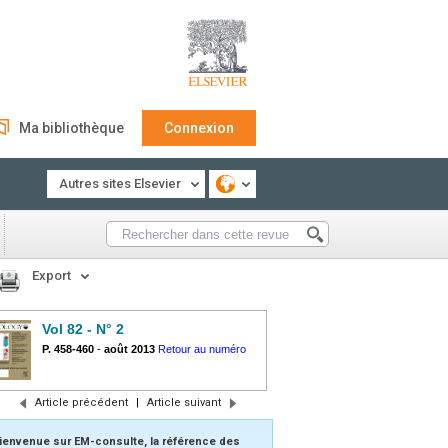
Ma bibliothèque
Connexion
Autres sites Elsevier
Export
Vol 82 - N° 2
P. 458-460
-
août 2013
Retour au numéro
Article précédent
|
Article suivant
ienvenue sur EM-consulte, la référence des