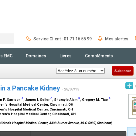
Service Client : 01 71 16 55 99
Mes alertes
Rechercher
és EMC
Domaines
Livres
Compléments
S'abonner
n a Pancake Kidney
- 28/07/13
a
c
b
a
on P. Garrison
, James I. Geller
, Shumyle Alam
, Gregory M. Tiao
dren's Hospital Medical Center, Cincinnati, OH
ren's Hospital Medical Center, Cincinnati, OH
ldren's Hospital Medical Center, Cincinnati, OH
hildren's Hospital Medical Center, 3333 Burnet Avenue, MLC 5037, Cincinnati,
B