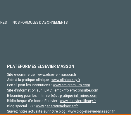
VRES
NOS FORMULES D'ABONNEMENTS
PLATEFORMES ELSEVIER MASSON
Site e-commerce :
www.elsevier-masson.fr
Aide à la pratique clinique :
www.clinicalkey.fr
Portail pour les institutions :
www.em-premium.com
Site d'information sur l'EMC :
emc-info.em-consulte.com
E-learning pour les infirmier(e)s :
pratique-infirmiere.com
Bibliothèque d'e-books Elsevier :
www.elsevierelibrary.fr
Blog special IFSI :
www.generationelsevier.fr
Suivez notre actualité sur notre blog :
www.blog-elsevier-masson.fr
Site d'emploi en santé :
emploisante.com