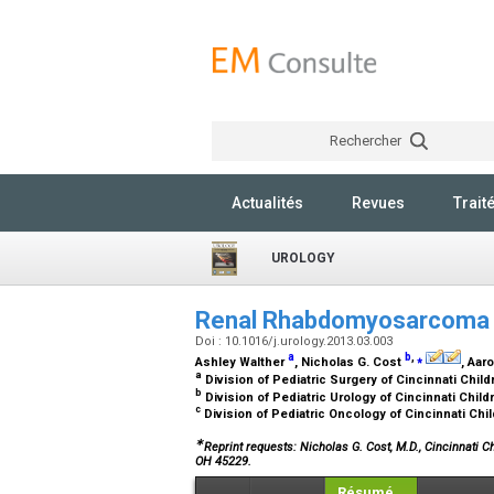
Rechercher
Actualités
Revues
Trait
UROLOGY
Renal Rhabdomyosarcoma i
Doi : 10.1016/j.urology.2013.03.003
a
b
,
⁎
Ashley Walther
, Nicholas G. Cost
, Aar
a
Division of Pediatric Surgery of Cincinnati Chil
b
Division of Pediatric Urology of Cincinnati Child
c
Division of Pediatric Oncology of Cincinnati Chi
∗
Reprint requests: Nicholas G. Cost, M.D., Cincinnati C
OH 45229.
Résumé