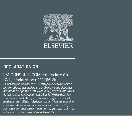
DÉCLARATION CNIL
EM-CONSULTE.COM est déclaré à la
CNIL, déclaration n° 1286925.
En application de la loi nº78-17 du 6 janvier 1978 relative à
l'informatique, aux fichiers et aux libertés, vous disposez
des droits d'opposition (art.26 de la loi), d'accès (art.34 à 38
de la loi), et de rectification (art.36 de la loi) des données
vous concernant. Ainsi, vous pouvez exiger que soient
rectifiées, complétées, clarifiées, mises à jour ou effacées
les informations vous concernant qui sont inexactes,
incomplètes, équivoques, périmées ou dont la collecte ou
l'utilisation ou la conservation est interdite.
Les informations personnelles concernant les visiteurs de
notre site, y compris leur identité, sont confidentielles.
Le responsable du site s'engage sur l'honneur à respecter
les conditions légales de confidentialité applicables en
France et à ne pas divulguer ces informations à des tiers.