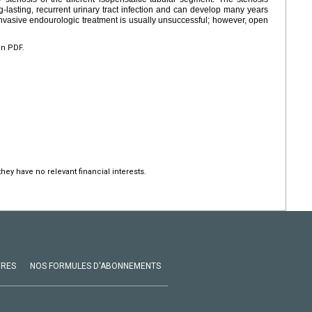
g-lasting, recurrent urinary tract infection and can develop many years
y invasive endourologic treatment is usually unsuccessful; however, open
en PDF.
hey have no relevant financial interests.
VRES
NOS FORMULES D'ABONNEMENTS