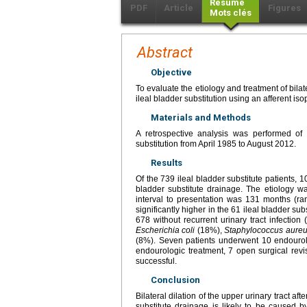
Résumé
PDF
Article
Figures
Mots clés
Abstract
Objective
To evaluate the etiology and treatment of bila
ileal bladder substitution using an afferent iso
Materials and Methods
A retrospective analysis was performed o
substitution from April 1985 to August 2012.
Results
Of the 739 ileal bladder substitute patients,
bladder substitute drainage. The etiology wa
interval to presentation was 131 months (ra
significantly higher in the 61 ileal bladder subs
678 without recurrent urinary tract infection
Escherichia coli
(18%),
Staphylococcus aure
(8%). Seven patients underwent 10 endourolog
endourologic treatment, 7 open surgical revis
successful.
Conclusion
Bilateral dilation of the upper urinary tract af
substitute drainage is likely to be caused by