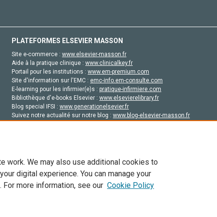
PLATEFORMES ELSEVIER MASSON
Site e-commerce :
www.elsevier-masson.fr
Aide à la pratique clinique :
www.clinicalkey.fr
Portail pour les institutions :
www.em-premium.com
Site d'information sur l'EMC :
emc-info.em-consulte.com
E-learning pour les infirmier(e)s :
pratique-infirmiere.com
Bibliothèque d'e-books Elsevier :
www.elsevierelibrary.fr
Blog special IFSI :
www.generationelsevier.fr
Suivez notre actualité sur notre blog :
www.blog-elsevier-masson.fr
Site d'emploi en santé :
emploisante.com
te work. We may also use additional cookies to
 your digital experience. You can manage your
. For more information, see our
Cookie Policy
vier, ses concédants de licence et ses contributeurs. Tout les droits sont réservés, y 
ogies similaires. Pour tout contenu en libre accès, les conditions de licence Creati