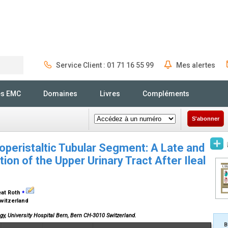
Service Client : 01 71 16 55 99
Mes alertes
Rechercher
és EMC
Domaines
Livres
Compléments
S'abonner
soperistaltic Tubular Segment: A Late and
tion of the Upper Urinary Tract After Ileal
⁎
eat Roth
Switzerland
ogy, University Hospital Bern, Bern CH-3010 Switzerland.
B