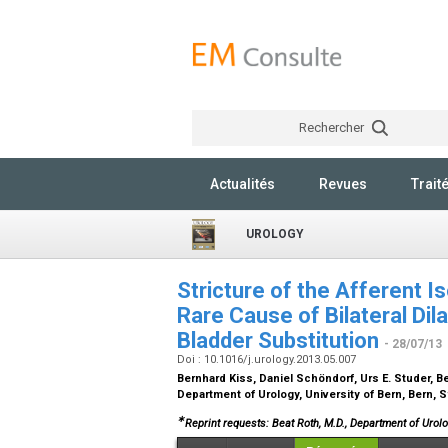
Rechercher
Actualités
Revues
Trait
UROLOGY
Stricture of the Afferent I
Rare Cause of Bilateral Dila
Bladder Substitution
- 28/07/13
Doi : 10.1016/j.urology.2013.05.007
Bernhard Kiss, Daniel Schöndorf, Urs E. Studer, B
Department of Urology, University of Bern, Bern, 
∗
Reprint requests: Beat Roth, M.D., Department of Urol