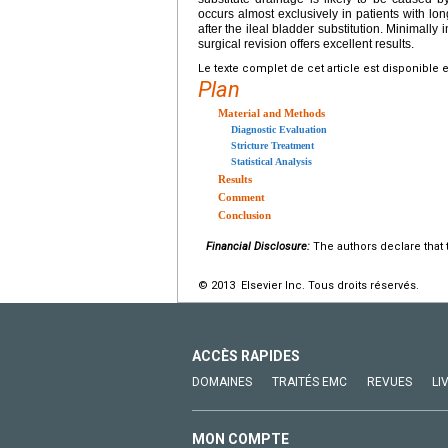
occurs almost exclusively in patients with lon
after the ileal bladder substitution. Minimall
surgical revision offers excellent results.
Le texte complet de cet article est disponible 
Plan
Material and Methods
Diagnostic Evaluation
Stricture Treatment
Statistical Analysis
Results
Comment
Conclusion
Financial Disclosure:
The authors declare that t
© 2013 Elsevier Inc. Tous droits réservés.
ACCÈS RAPIDES
DOMAINES
TRAITÉS EMC
REVUES
LI
MON COMPTE