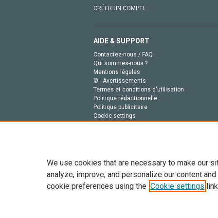
CRÉER UN COMPTE
AIDE & SUPPORT
Contactez-nous / FAQ
Qui sommes-nous ?
Mentions légales
© - Avertissements
Termes et conditions d'utilisation
Politique rédactionnelle
Politique publicitaire
Cookie settings
Politique de la vie privée
We use cookies that are necessary to make our si
analyze, improve, and personalize our content and
cookie preferences using the
Cookie settings
link
Tout le contenu de ce site: Copyright © 2026 Else
de données, a la formation en IA et aux technol