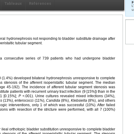
p
Tableaux
Références
L
u
teral hydronephrosis not responding to bladder substitute drainage after
peristaltic tubular segment.
f a consecutive series of 739 patients who had undergone bladder
 10 (1.4%) developed bilateral hydronephrosis unresponsive to complete
s stenosis of the afferent isoperistaltic tubular segment. The median
nge 45-192). The incidence of afferent tubular segment stenosis was
titute patients with recurrent urinary tract infection (9 [15%]) than in the
 (1 [0.15%];
P
<.001). Urine cultures revealed mixed infections (34%),
us
(13%), enterococci (11%),
Candida
(8%),
Klebsiella
(8%), and others
ic interventions, only 1 of which was successful (10%). After failed
ions with resection of the stricture were performed, with all 7 (100%)
ter ileal orthotopic bladder substitution unresponsive to complete bladder
 stenosis of the afferent isoperistaltic tubular segment. The stenosis