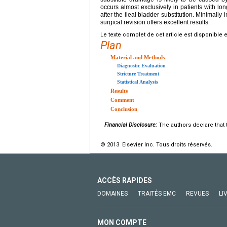
occurs almost exclusively in patients with lon
after the ileal bladder substitution. Minimall
surgical revision offers excellent results.
Le texte complet de cet article est disponible 
Plan
Material and Methods
Diagnostic Evaluation
Stricture Treatment
Statistical Analysis
Results
Comment
Conclusion
Financial Disclosure:
The authors declare that t
© 2013 Elsevier Inc. Tous droits réservés.
ACCÈS RAPIDES
DOMAINES
TRAITÉS EMC
REVUES
LI
MON COMPTE