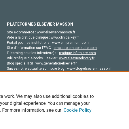
PLATEFORMES ELSEVIER MASSON
Site e-commerce :
www.elsevier-masson.fr
Aide à la pratique clinique :
www.clinicalkey.fr
Portail pour les institutions :
www.em-premium.com
Site d'information sur l'EMC :
emc-info.em-consulte.com
E-learning pour les infirmier(e)s :
pratique-infirmiere.com
Bibliothèque d'e-books Elsevier :
www.elsevierelibrary.fr
Blog special IFSI :
www.generationelsevier.fr
Suivez notre actualité sur notre blog :
www.blog-elsevier-masson.fr
Site d'emploi en santé :
emploisante.com
te work. We may also use additional cookies to
 your digital experience. You can manage your
. For more information, see our
Cookie Policy
vier, ses concédants de licence et ses contributeurs. Tout les droits sont réservés, y 
ogies similaires. Pour tout contenu en libre accès, les conditions de licence Creati