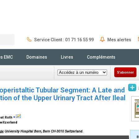
Service Client : 01 71 16 55 99
Mes alertes
Rechercher
és EMC
Domaines
Livres
Compléments
S'abonner
soperistaltic Tubular Segment: A Late and
tion of the Upper Urinary Tract After Ileal
⁎
eat Roth
Switzerland
ogy, University Hospital Bern, Bern CH-3010 Switzerland.
B