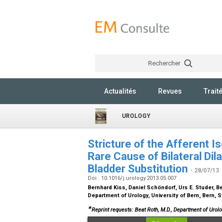
Rechercher
Actualités
Revues
Trait
UROLOGY
Stricture of the Afferent I
Rare Cause of Bilateral Dila
Bladder Substitution
- 28/07/13
Doi : 10.1016/j.urology.2013.05.007
Bernhard Kiss, Daniel Schöndorf, Urs E. Studer, B
Department of Urology, University of Bern, Bern, 
∗
Reprint requests: Beat Roth, M.D., Department of Urol