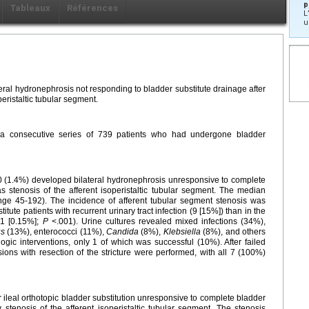
p
Tableaux
Références
L
u
teral hydronephrosis not responding to bladder substitute drainage after
peristaltic tubular segment.
f a consecutive series of 739 patients who had undergone bladder
 10 (1.4%) developed bilateral hydronephrosis unresponsive to complete
s stenosis of the afferent isoperistaltic tubular segment. The median
nge 45-192). The incidence of afferent tubular segment stenosis was
titute patients with recurrent urinary tract infection (9 [15%]) than in the
 (1 [0.15%];
P
<.001). Urine cultures revealed mixed infections (34%),
us
(13%), enterococci (11%),
Candida
(8%),
Klebsiella
(8%), and others
ic interventions, only 1 of which was successful (10%). After failed
ions with resection of the stricture were performed, with all 7 (100%)
ter ileal orthotopic bladder substitution unresponsive to complete bladder
 stenosis of the afferent isoperistaltic tubular segment. The stenosis