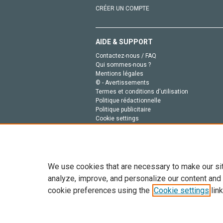
CRÉER UN COMPTE
AIDE & SUPPORT
Contactez-nous / FAQ
Qui sommes-nous ?
Mentions légales
© - Avertissements
Termes et conditions d'utilisation
Politique rédactionnelle
Politique publicitaire
Cookie settings
Politique de la vie privée
We use cookies that are necessary to make our si
analyze, improve, and personalize our content and
cookie preferences using the
Cookie settings
link
Tout le contenu de ce site: Copyright © 2026 Else
de données, a la formation en IA et aux technol