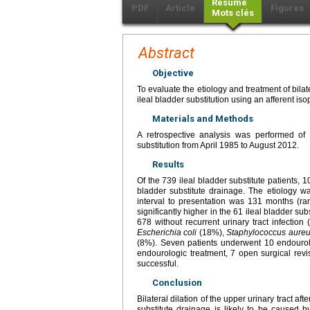
Résumé
PDF
Article
Figures
Mots clés
Abstract
Objective
To evaluate the etiology and treatment of bila
ileal bladder substitution using an afferent iso
Materials and Methods
A retrospective analysis was performed o
substitution from April 1985 to August 2012.
Results
Of the 739 ileal bladder substitute patients,
bladder substitute drainage. The etiology wa
interval to presentation was 131 months (ra
significantly higher in the 61 ileal bladder subs
678 without recurrent urinary tract infection
Escherichia coli
(18%),
Staphylococcus aure
(8%). Seven patients underwent 10 endourolog
endourologic treatment, 7 open surgical revis
successful.
Conclusion
Bilateral dilation of the upper urinary tract af
substitute drainage is likely to be caused by