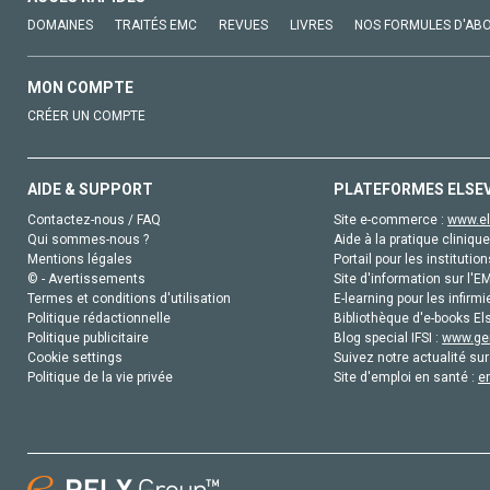
DOMAINES
TRAITÉS EMC
REVUES
LIVRES
NOS FORMULES D'AB
MON COMPTE
CRÉER UN COMPTE
AIDE & SUPPORT
PLATEFORMES ELSE
Contactez-nous / FAQ
Site e-commerce :
www.el
Qui sommes-nous ?
Aide à la pratique clinique
Mentions légales
Portail pour les institution
© - Avertissements
Site d'information sur l'E
Termes et conditions d'utilisation
E-learning pour les infirmi
Politique rédactionnelle
Bibliothèque d'e-books Els
Politique publicitaire
Blog special IFSI :
www.gen
Cookie settings
Suivez notre actualité sur
Politique de la vie privée
Site d'emploi en santé :
e