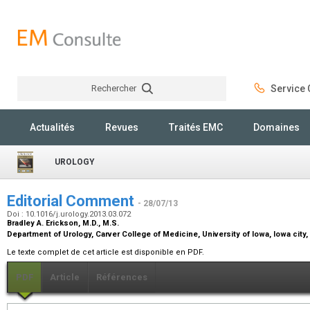
Rechercher
Service C
Rechercher
Actualités
Revues
Traités EMC
Domaines
UROLOGY
Editorial Comment
- 28/07/13
Doi : 10.1016/j.urology.2013.03.072
Bradley A. Erickson,
M.D., M.S.
Department of Urology, Carver College of Medicine, University of Iowa, Iowa city,
Le texte complet de cet article est disponible en PDF.
PDF
Article
Références