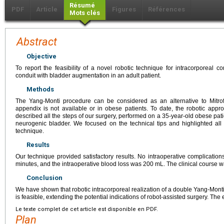
Résumé
PDF
Article
Figures
Références
Mots clés
Abstract
Objective
To report the feasibility of a novel robotic technique for intracorporeal c
conduit with bladder augmentation in an adult patient.
Methods
The Yang-Monti procedure can be considered as an alternative to Mitr
appendix is not available or in obese patients. To date, the robotic ap
described all the steps of our surgery, performed on a 35-year-old obese pat
neurogenic bladder. We focused on the technical tips and highlighted all
technique.
Results
Our technique provided satisfactory results. No intraoperative complicatio
minutes, and the intraoperative blood loss was 200 mL. The clinical course w
Conclusion
We have shown that robotic intracorporeal realization of a double Yang-Monti
is feasible, extending the potential indications of robot-assisted surgery. The
Le texte complet de cet article est disponible en PDF.
Plan