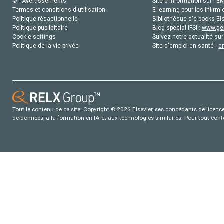
© - Avertissements
Site d'information sur l'E
Termes et conditions d'utilisation
E-learning pour les infirmi
Politique rédactionnelle
Bibliothèque d'e-books Els
Politique publicitaire
Blog special IFSI :
www.gen
Cookie settings
Suivez notre actualité sur
Politique de la vie privée
Site d'emploi en santé :
e
Tout le contenu de ce site: Copyright © 2026 Elsevier, ses concédants de licence e
de données, a la formation en IA et aux technologies similaires. Pour tout con