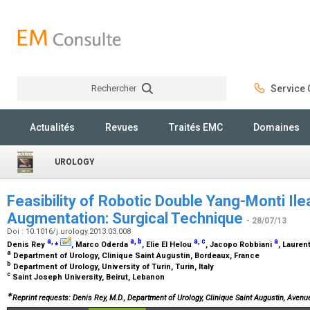
Rechercher
Service C
Rechercher
Actualités
Revues
Traités EMC
Domaines
UROLOGY
Feasibility of Robotic Double Yang-Monti Ile
Augmentation: Surgical Technique
- 28/07/13
Doi : 10.1016/j.urology.2013.03.008
a
,
⁎
a
,
b
a
,
c
a
Denis Rey
, Marco Oderda
, Elie El Helou
, Jacopo Robbiani
, Laure
a
Department of Urology, Clinique Saint Augustin, Bordeaux, France
b
Department of Urology, University of Turin, Turin, Italy
c
Saint Joseph University, Beirut, Lebanon
∗
Reprint requests: Denis Rey, M.D., Department of Urology, Clinique Saint Augustin, Aven