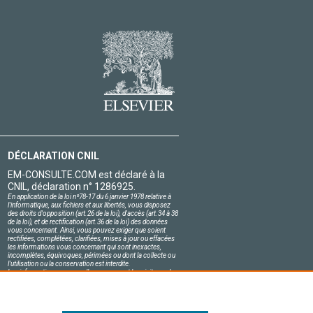
DÉCLARATION CNIL
EM-CONSULTE.COM est déclaré à la
CNIL, déclaration n° 1286925.
En application de la loi nº78-17 du 6 janvier 1978 relative à
l'informatique, aux fichiers et aux libertés, vous disposez
des droits d'opposition (art.26 de la loi), d'accès (art.34 à 38
de la loi), et de rectification (art.36 de la loi) des données
vous concernant. Ainsi, vous pouvez exiger que soient
rectifiées, complétées, clarifiées, mises à jour ou effacées
les informations vous concernant qui sont inexactes,
incomplètes, équivoques, périmées ou dont la collecte ou
l'utilisation ou la conservation est interdite.
Les informations personnelles concernant les visiteurs de
notre site, y compris leur identité, sont confidentielles.
Le responsable du site s'engage sur l'honneur à respecter
les conditions légales de confidentialité applicables en
France et à ne pas divulguer ces informations à des tiers.