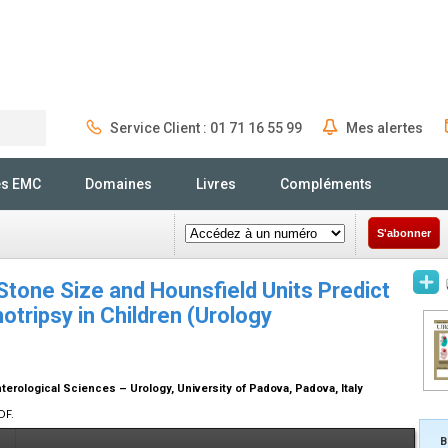
Service Client : 01 71 16 55 99
Mes alertes
Rechercher
és EMC
Domaines
Livres
Compléments
S'abonner
 Stone Size and Hounsfield Units Predict
tripsy in Children (Urology
terological Sciences – Urology, University of Padova, Padova, Italy
DF.
B