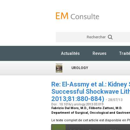
Rechercher
Actualités
Revues
Trait
UROLOGY
Re: El-Assmy et al.: Kidney
Successful Shockwave Litho
2013;81:880-884)
- 28/07/13
Doi : 10.1016/j.urology.2013.03.019
Fabrizio Dal Moro,
M.D.
, Filiberto Zattoni,
M.D.
Department of Surgical, Oncological and Gastroen
Le texte complet de cet article est disponible en P