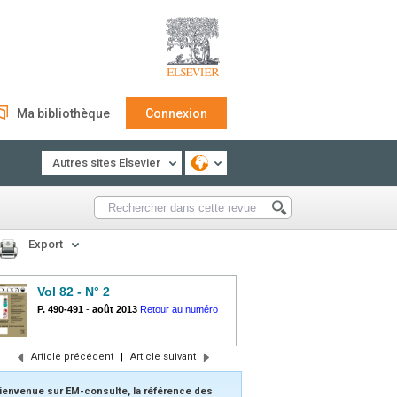
Ma bibliothèque
Connexion
Autres sites Elsevier
Export
Vol 82 - N° 2
P. 490-491
-
août 2013
Retour au numéro
Article précédent
|
Article suivant
ienvenue sur EM-consulte, la référence des