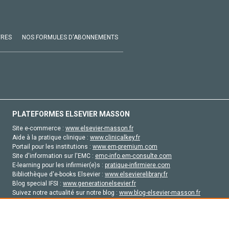
VRES
NOS FORMULES D'ABONNEMENTS
PLATEFORMES ELSEVIER MASSON
Site e-commerce :
www.elsevier-masson.fr
Aide à la pratique clinique :
www.clinicalkey.fr
Portail pour les institutions :
www.em-premium.com
Site d'information sur l'EMC :
emc-info.em-consulte.com
E-learning pour les infirmier(e)s :
pratique-infirmiere.com
Bibliothèque d'e-books Elsevier :
www.elsevierelibrary.fr
Blog special IFSI :
www.generationelsevier.fr
Suivez notre actualité sur notre blog :
www.blog-elsevier-masson.fr
Site d'emploi en santé :
emploisante.com