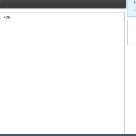
s
p
L
u
en PDF.