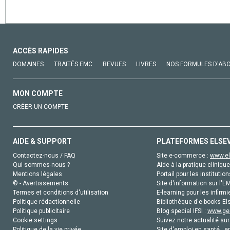
ACCÈS RAPIDES
DOMAINES
TRAITÉS EMC
REVUES
LIVRES
NOS FORMULES D'AB
MON COMPTE
CRÉER UN COMPTE
AIDE & SUPPORT
PLATEFORMES ELSE
Contactez-nous / FAQ
Site e-commerce :
www.el
Qui sommes-nous ?
Aide à la pratique clinique
Mentions légales
Portail pour les institution
© - Avertissements
Site d'information sur l'E
Termes et conditions d'utilisation
E-learning pour les infirmi
Politique rédactionnelle
Bibliothèque d'e-books Els
Politique publicitaire
Blog special IFSI :
www.gen
Cookie settings
Suivez notre actualité sur
Politique de la vie privée
Site d'emploi en santé :
e