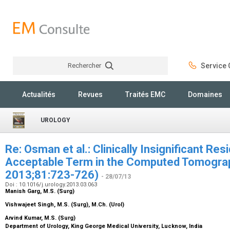
Rechercher
Service C
Rechercher
Actualités
Revues
Traités EMC
Domaines
UROLOGY
Re: Osman et al.: Clinically Insignificant Re
Acceptable Term in the Computed Tomograp
2013;81:723-726)
- 28/07/13
Doi : 10.1016/j.urology.2013.03.063
Manish Garg,
M.S. (Surg)
Vishwajeet Singh,
M.S. (Surg), M.Ch. (Urol)
Arvind Kumar,
M.S. (Surg)
Department of Urology, King George Medical University, Lucknow, India