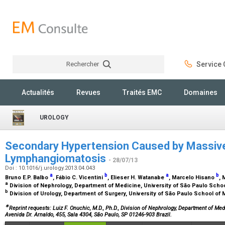
Rechercher
Service C
Rechercher
Actualités
Revues
Traités EMC
Domaines
UROLOGY
Secondary Hypertension Caused by Massiv
Lymphangiomatosis
- 28/07/13
Doi : 10.1016/j.urology.2013.04.043
a
b
a
b
Bruno E.P. Balbo
, Fábio C. Vicentini
, Elieser H. Watanabe
, Marcelo Hisano
, 
a
Division of Nephrology, Department of Medicine, University of São Paulo Schoo
b
Division of Urology, Department of Surgery, University of São Paulo School of 
∗
Reprint requests: Luiz F. Onuchic, M.D., Ph.D., Division of Nephrology, Department of Med
Avenida Dr. Arnaldo, 455, Sala 4304, São Paulo, SP 01246-903 Brazil.