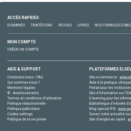
ACCÈS RAPIDES
DOMAINES
TRAITÉS EMC
REVUES
LIVRES
NOS FORMULES D'AB
MON COMPTE
CRÉER UN COMPTE
AIDE & SUPPORT
PLATEFORMES ELSE
Contactez-nous / FAQ
Site e-commerce :
www.el
Qui sommes-nous ?
Aide à la pratique clinique
Mentions légales
Portail pour les institution
© - Avertissements
Site d'information sur l'E
Termes et conditions d'utilisation
E-learning pour les infirmi
Politique rédactionnelle
Bibliothèque d'e-books Els
Politique publicitaire
Blog special IFSI :
www.gen
Cookie settings
Suivez notre actualité sur
Politique de la vie privée
Site d'emploi en santé :
e