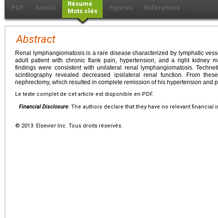
Résumé
PDF
Article
Figures
Références
Mots clés
Abstract
Renal lymphangiomatosis is a rare disease characterized by lymphatic vesse
adult patient with chronic flank pain, hypertension, and a right kidne
findings were consistent with unilateral renal lymphangiomatosis. Techne
scintilography revealed decreased ipsilateral renal function. From these
nephrectomy, which resulted in complete remission of his hypertension and p
Le texte complet de cet article est disponible en PDF.
Financial Disclosure:
The authors declare that they have no relevant financial i
© 2013 Elsevier Inc. Tous droits réservés.