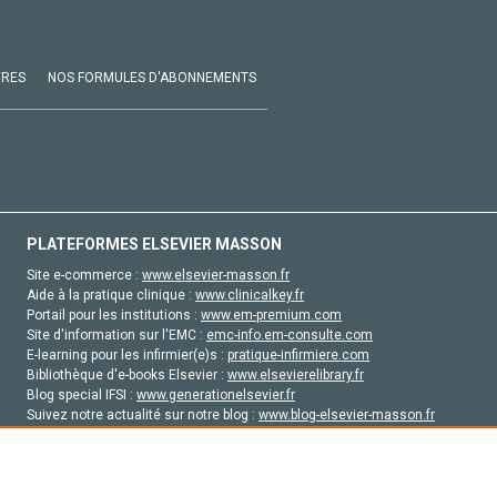
VRES
NOS FORMULES D'ABONNEMENTS
PLATEFORMES ELSEVIER MASSON
Site e-commerce :
www.elsevier-masson.fr
Aide à la pratique clinique :
www.clinicalkey.fr
Portail pour les institutions :
www.em-premium.com
Site d'information sur l'EMC :
emc-info.em-consulte.com
E-learning pour les infirmier(e)s :
pratique-infirmiere.com
Bibliothèque d'e-books Elsevier :
www.elsevierelibrary.fr
Blog special IFSI :
www.generationelsevier.fr
Suivez notre actualité sur notre blog :
www.blog-elsevier-masson.fr
Site d'emploi en santé :
emploisante.com