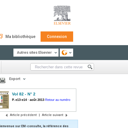
Ma bibliothèque
Connexion
Autres sites Elsevier
Export
Vol 82 - N° 2
P. e13-e14
-
août 2013
Retour au numéro
Article précédent
|
Article suivant
ienvenue sur EM-consulte, la référence des