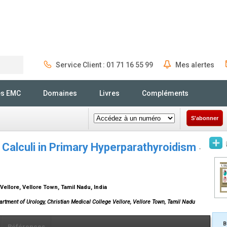
Service Client : 01 71 16 55 99
Mes alertes
Rechercher
és EMC
Domaines
Livres
Compléments
S'abonner
Calculi in Primary Hyperparathyroidism
-
Vellore, Vellore Town, Tamil Nadu, India
artment of Urology, Christian Medical College Vellore, Vellore Town, Tamil Nadu
B
Références