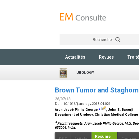
Rechercher
Actualités
Revues
Trait
UROLOGY
Brown Tumor and Staghorn 
28/07/13
Doi : 10.1016/j.urology.2013.04.021
⁎
Arun Jacob Philip George
, John S. Banerji
Department of Urology, Christian Medical College 
∗
Reprint requests: Arun Jacob Philip George, M.D., Dep
632004, India.
Résumé
PDF
Article
Figures