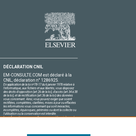
DÉCLARATION CNIL
EM-CONSULTE.COM est déclaré à la
CNIL, déclaration n° 1286925.
En application de la loi nº78-17 du 6 janvier 1978 relative à
l'informatique, aux fichiers et aux libertés, vous disposez
des droits d'opposition (art.26 de la loi), d'accès (art.34 à 38
de la loi), et de rectification (art.36 de la loi) des données
vous concernant. Ainsi, vous pouvez exiger que soient
rectifiées, complétées, clarifiées, mises à jour ou effacées
les informations vous concernant qui sont inexactes,
incomplètes, équivoques, périmées ou dont la collecte ou
l'utilisation ou la conservation est interdite.
Les informations personnelles concernant les visiteurs de
notre site, y compris leur identité, sont confidentielles.
Le responsable du site s'engage sur l'honneur à respecter
les conditions légales de confidentialité applicables en
France et à ne pas divulguer ces informations à des tiers.