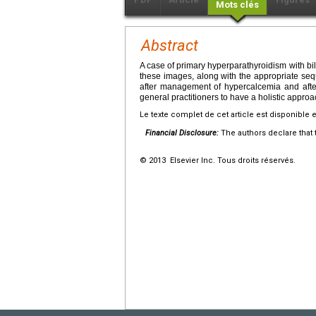
Mots clés
Abstract
A case of primary hyperparathyroidism with bil
these images, along with the appropriate s
after management of hypercalcemia and after
general practitioners to have a holistic appr
Le texte complet de cet article est disponible 
Financial Disclosure:
The authors declare that t
© 2013 Elsevier Inc. Tous droits réservés.