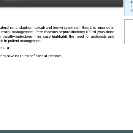
p
L
u
ateral renal staghorn calculi and brown tumor right thumb is reported in
equential management. Percutaneous nephrolithotomy (PCNL)was done
 parathyroidectomy. This case highlights the need for urologists and
oach in patient management.
en PDF.
hey have no relevant financial interests.