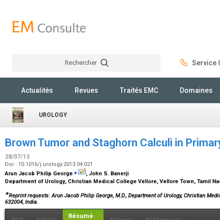
Rechercher
Service C
Rechercher
Actualités
Revues
Traités EMC
Domaines
UROLOGY
Brown Tumor and Staghorn Calculi in Prima
28/07/13
Doi : 10.1016/j.urology.2013.04.021
⁎
Arun Jacob Philip George
, John S. Banerji
Department of Urology, Christian Medical College Vellore, Vellore Town, Tamil Na
∗
Reprint requests: Arun Jacob Philip George, M.D., Department of Urology, Christian Medi
632004, India.
Résumé
PDF
Article
Figures
Références