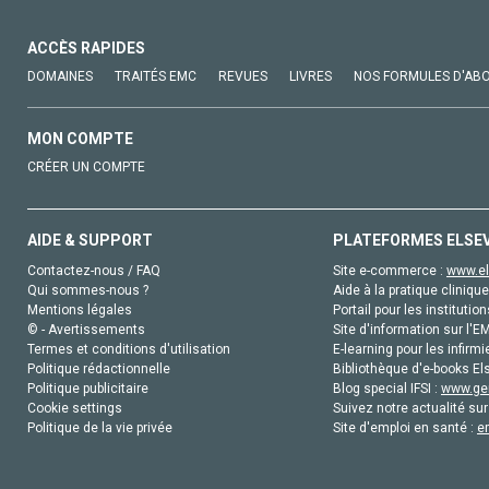
ACCÈS RAPIDES
DOMAINES
TRAITÉS EMC
REVUES
LIVRES
NOS FORMULES D'AB
MON COMPTE
CRÉER UN COMPTE
AIDE & SUPPORT
PLATEFORMES ELSE
Contactez-nous / FAQ
Site e-commerce :
www.el
Qui sommes-nous ?
Aide à la pratique clinique
Mentions légales
Portail pour les institution
© - Avertissements
Site d'information sur l'E
Termes et conditions d'utilisation
E-learning pour les infirmi
Politique rédactionnelle
Bibliothèque d'e-books Els
Politique publicitaire
Blog special IFSI :
www.gen
Cookie settings
Suivez notre actualité sur
Politique de la vie privée
Site d'emploi en santé :
e