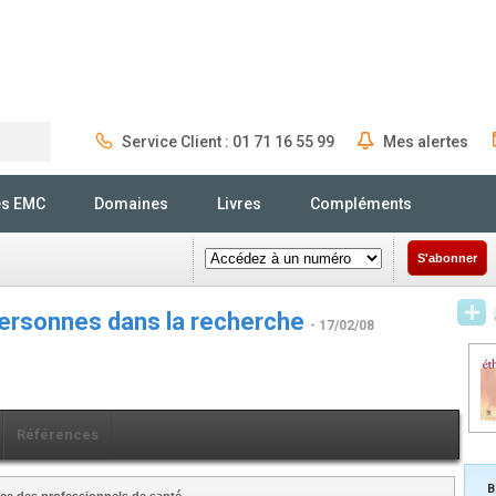
Service Client : 01 71 16 55 99
Mes alertes
Rechercher
és EMC
Domaines
Livres
Compléments
S'abonner
personnes dans la recherche
- 17/02/08
Références
B