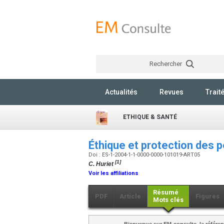
Rechercher
Actualités
Revues
Trait
ETHIQUE & SANTÉ
Éthique et protection des 
Doi : ES-1-2004-1-1-0000-0000-101019-ART05
[1]
C. Huriet
Voir les affiliations
Résumé
PDF
Article
Figures
Mots clés