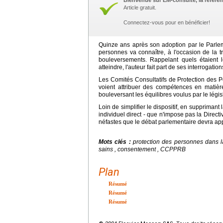
Bienvenue sur EM-consulte, la référen
Article gratuit.
Connectez-vous pour en bénéficier!
Quinze ans après son adoption par le Parleme
personnes va connaître, à l'occasion de la t
bouleversements. Rappelant quels étaient le
atteindre, l'auteur fait part de ses interrogatio
Les Comités Consultatifs de Protection des
voient attribuer des compétences en matière
bouleversant les équilibres voulus par le légi
Loin de simplifier le dispositif, en supprimant
individuel direct - que n'impose pas la Direc
néfastes que le débat parlementaire devra app
Mots clés :
protection des personnes dans l
sains , consentement , CCPPRB
Plan
Résumé
Résumé
Résumé