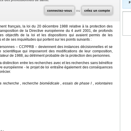
ce des professionnels de santé.
p
connectez-vous
ou
créez un compte
nt français, la loi du 20 décembre 1988 relative à la protection des
ransposition de la Directive européenne du 4 avril 2001, de profonds
s objectifs de la loi et les dispositions qui avaient permis de les
ns et de ses inquiétudes qui portent sur les points suivants :
 Personnes – CCPPRB – deviennent des instances décisionnelles et se
 scientifique qui imposeront des modifications de leur composition,
slateur de 1988, au détriment probable de la protection des personnes.
 la distinction entre les recherches avec et les recherches sans bénéfice
tive européenne - le projet de loi entraîne également des conséquences
récier.
a recherche , recherche biomédicale , essais de phase I , volontaires