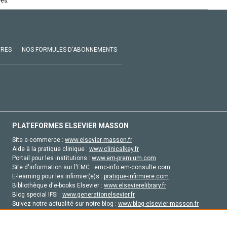
vés.
VRES
NOS FORMULES D'ABONNEMENTS
PLATEFORMES ELSEVIER MASSON
Site e-commerce :
www.elsevier-masson.fr
Aide à la pratique clinique :
www.clinicalkey.fr
Portail pour les institutions :
www.em-premium.com
Site d'information sur l'EMC :
emc-info.em-consulte.com
E-learning pour les infirmier(e)s :
pratique-infirmiere.com
Bibliothèque d'e-books Elsevier :
www.elsevierelibrary.fr
Blog special IFSI :
www.generationelsevier.fr
Suivez notre actualité sur notre blog :
www.blog-elsevier-masson.fr
Site d'emploi en santé :
emploisante.com