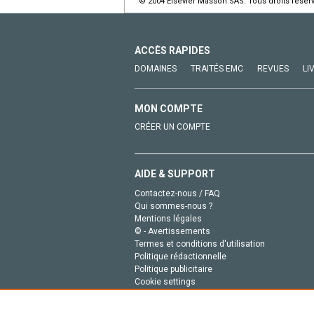
© 2004 Elsevier Masson SAS. Tous droits réser
ACCÈS RAPIDES
DOMAINES
TRAITÉS EMC
REVUES
LI
MON COMPTE
CRÉER UN COMPTE
AIDE & SUPPORT
Contactez-nous / FAQ
Qui sommes-nous ?
Mentions légales
© - Avertissements
Termes et conditions d'utilisation
Politique rédactionnelle
Politique publicitaire
Cookie settings
Politique de la vie privée