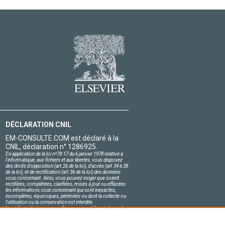
DÉCLARATION CNIL
EM-CONSULTE.COM est déclaré à la
CNIL, déclaration n° 1286925.
En application de la loi nº78-17 du 6 janvier 1978 relative à
l'informatique, aux fichiers et aux libertés, vous disposez
des droits d'opposition (art.26 de la loi), d'accès (art.34 à 38
de la loi), et de rectification (art.36 de la loi) des données
vous concernant. Ainsi, vous pouvez exiger que soient
rectifiées, complétées, clarifiées, mises à jour ou effacées
les informations vous concernant qui sont inexactes,
incomplètes, équivoques, périmées ou dont la collecte ou
l'utilisation ou la conservation est interdite.
Les informations personnelles concernant les visiteurs de
notre site, y compris leur identité, sont confidentielles.
Le responsable du site s'engage sur l'honneur à respecter