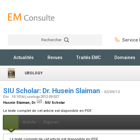
Rechercher
Service C
Rechercher
Actualités
Revues
Traités EMC
Domaines
UROLOGY
SIU Scholar: Dr. Husein Slaiman
- 02/09/13
Doi : 10.1016/j.urology.2012.09.027
Husein Slaiman,
Dr.
:
SIU Scholar
Le texte complet de cet article est disponible en PDF.
PDF
Article
Figures
Le texte complet de cet article est disponible en PDF.