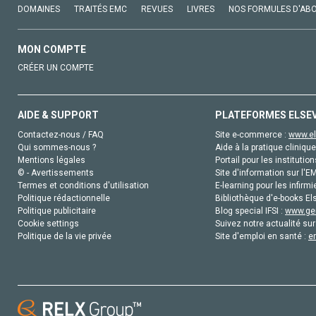
DOMAINES
TRAITÉS EMC
REVUES
LIVRES
NOS FORMULES D'AB
MON COMPTE
CRÉER UN COMPTE
AIDE & SUPPORT
PLATEFORMES ELSE
Contactez-nous / FAQ
Site e-commerce :
www.el
Qui sommes-nous ?
Aide à la pratique clinique
Mentions légales
Portail pour les institution
© - Avertissements
Site d'information sur l'E
Termes et conditions d'utilisation
E-learning pour les infirmi
Politique rédactionnelle
Bibliothèque d'e-books Els
Politique publicitaire
Blog special IFSI :
www.gen
Cookie settings
Suivez notre actualité sur
Politique de la vie privée
Site d'emploi en santé :
e