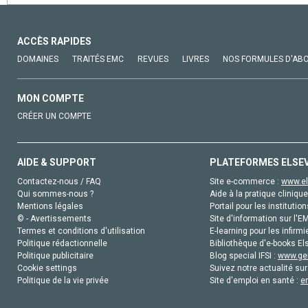
ACCÈS RAPIDES
DOMAINES
TRAITÉS EMC
REVUES
LIVRES
NOS FORMULES D'AB
MON COMPTE
CRÉER UN COMPTE
AIDE & SUPPORT
PLATEFORMES ELSE
Contactez-nous / FAQ
Site e-commerce :
www.el
Qui sommes-nous ?
Aide à la pratique clinique
Mentions légales
Portail pour les institution
© - Avertissements
Site d'information sur l'E
Termes et conditions d'utilisation
E-learning pour les infirmi
Politique rédactionnelle
Bibliothèque d'e-books Els
Politique publicitaire
Blog special IFSI :
www.gen
Cookie settings
Suivez notre actualité sur
Politique de la vie privée
Site d'emploi en santé :
e