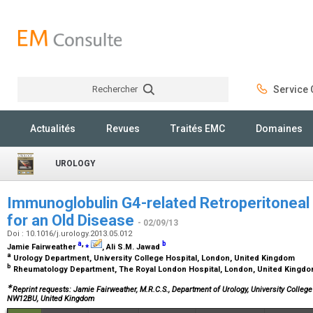
Rechercher
Service C
Rechercher
Actualités
Revues
Traités EMC
Domaines
UROLOGY
Immunoglobulin G4-related Retroperitoneal
for an Old Disease
- 02/09/13
Doi : 10.1016/j.urology.2013.05.012
a
,
⁎
b
Jamie Fairweather
, Ali S.M. Jawad
a
Urology Department, University College Hospital, London, United Kingdom
b
Rheumatology Department, The Royal London Hospital, London, United Kingd
∗
Reprint requests: Jamie Fairweather, M.R.C.S., Department of Urology, University Colle
NW12BU, United Kingdom