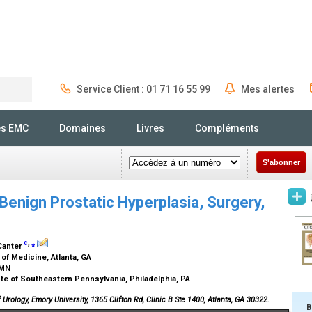
Service Client : 01 71 16 55 99
Mes alertes
Rechercher
és EMC
Domaines
Livres
Compléments
S'abonner
Benign Prostatic Hyperplasia, Surgery,
c
,
⁎
 Canter
of Medicine, Atlanta, GA
, MN
ute of Southeastern Pennsylvania, Philadelphia, PA
 Urology, Emory University, 1365 Clifton Rd, Clinic B Ste 1400, Atlanta, GA 30322.
B