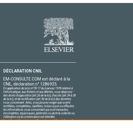
DÉCLARATION CNIL
EM-CONSULTE.COM est déclaré à la
CNIL, déclaration n° 1286925.
En application de la loi nº78-17 du 6 janvier 1978 relative à
l'informatique, aux fichiers et aux libertés, vous disposez
des droits d'opposition (art.26 de la loi), d'accès (art.34 à 38
de la loi), et de rectification (art.36 de la loi) des données
vous concernant. Ainsi, vous pouvez exiger que soient
rectifiées, complétées, clarifiées, mises à jour ou effacées
les informations vous concernant qui sont inexactes,
incomplètes, équivoques, périmées ou dont la collecte ou
l'utilisation ou la conservation est interdite.
Les informations personnelles concernant les visiteurs de
notre site, y compris leur identité, sont confidentielles.
Le responsable du site s'engage sur l'honneur à respecter
les conditions légales de confidentialité applicables en