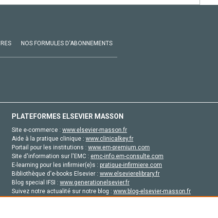
VRES
NOS FORMULES D'ABONNEMENTS
PLATEFORMES ELSEVIER MASSON
Site e-commerce :
www.elsevier-masson.fr
Aide à la pratique clinique :
www.clinicalkey.fr
Portail pour les institutions :
www.em-premium.com
Site d'information sur l'EMC :
emc-info.em-consulte.com
E-learning pour les infirmier(e)s :
pratique-infirmiere.com
Bibliothèque d'e-books Elsevier :
www.elsevierelibrary.fr
Blog special IFSI :
www.generationelsevier.fr
Suivez notre actualité sur notre blog :
www.blog-elsevier-masson.fr
Site d'emploi en santé :
emploisante.com