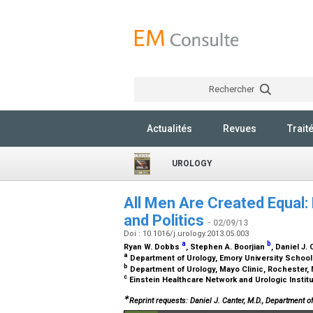
Rechercher
Actualités
Revues
Trait
UROLOGY
All Men Are Created Equal: 
and Politics
- 02/09/13
Doi : 10.1016/j.urology.2013.05.003
a
b
Ryan W. Dobbs
, Stephen A. Boorjian
, Daniel J.
a
Department of Urology, Emory University School 
b
Department of Urology, Mayo Clinic, Rochester
c
Einstein Healthcare Network and Urologic Instit
∗
Reprint requests: Daniel J. Canter, M.D., Department of