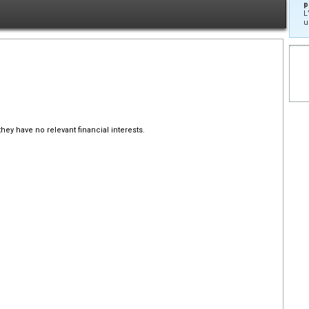
p
L
u
hey have no relevant financial interests.