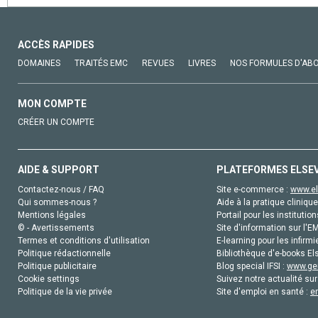
ACCÈS RAPIDES
DOMAINES
TRAITÉS EMC
REVUES
LIVRES
NOS FORMULES D'AB
MON COMPTE
CRÉER UN COMPTE
AIDE & SUPPORT
PLATEFORMES ELSE
Contactez-nous / FAQ
Site e-commerce :
www.el
Qui sommes-nous ?
Aide à la pratique clinique
Mentions légales
Portail pour les institution
© - Avertissements
Site d'information sur l'E
Termes et conditions d'utilisation
E-learning pour les infirmi
Politique rédactionnelle
Bibliothèque d'e-books Els
Politique publicitaire
Blog special IFSI :
www.gen
Cookie settings
Suivez notre actualité sur
Politique de la vie privée
Site d'emploi en santé :
e