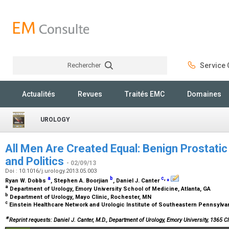
Rechercher
Service C
Rechercher
Actualités
Revues
Traités EMC
Domaines
UROLOGY
All Men Are Created Equal: Benign Prostatic
and Politics
- 02/09/13
Doi : 10.1016/j.urology.2013.05.003
a
b
c
,
⁎
Ryan W. Dobbs
, Stephen A. Boorjian
, Daniel J. Canter
a
Department of Urology, Emory University School of Medicine, Atlanta, GA
b
Department of Urology, Mayo Clinic, Rochester, MN
c
Einstein Healthcare Network and Urologic Institute of Southeastern Pennsylvan
∗
Reprint requests: Daniel J. Canter, M.D., Department of Urology, Emory University, 1365 Cl