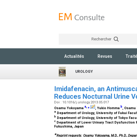
Rechercher
Actualités
Revues
Trait
UROLOGY
Imidafenacin, an Antimusca
Reduces Nocturnal Urine 
Doi : 10.1016/j.urology.2013.05.017
a
,
⁎
b
Osamu Yokoyama
, Yukio Homma
, Osamu
a
Department of Urology, University of Fukui Facu
b
Department of Urology, University of Tokyo Facu
c
Department of Lower Urinary Tract Dysfunction R
Fukushima, Japan
∗
Reprint requests: Osamu Yokoyama, M.D., Ph.D., Depart