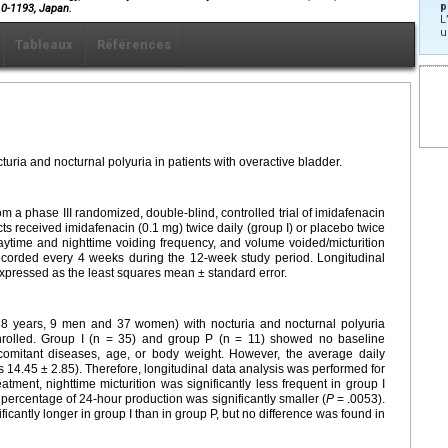
p
10-1193, Japan.
L
u
Tableaux
Références
cturia and nocturnal polyuria in patients with overactive bladder.
om a phase III randomized, double-blind, controlled trial of imidafenacin
s received imidafenacin (0.1 mg) twice daily (group I) or placebo twice
aytime and nighttime voiding frequency, and volume voided/micturition
ecorded every 4 weeks during the 12-week study period. Longitudinal
expressed as the least squares mean ± standard error.
.38 years, 9 men and 37 women) with nocturia and nocturnal polyuria
nrolled. Group I (n = 35) and group P (n = 11) showed no baseline
ncomitant diseases, age, or body weight. However, the average daily
vs 14.45 ± 2.85). Therefore, longitudinal data analysis was performed for
eatment, nighttime micturition was significantly less frequent in group I
 percentage of 24-hour production was significantly smaller (
P
= .0053).
nificantly longer in group I than in group P, but no difference was found in