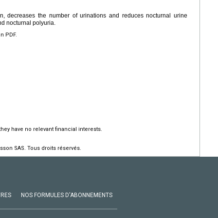
in, decreases the number of urinations and reduces nocturnal urine
d nocturnal polyuria.
en PDF.
hey have no relevant financial interests.
sson SAS. Tous droits réservés.
VRES
NOS FORMULES D'ABONNEMENTS