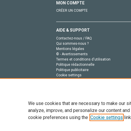
MON COMPTE
CRÉER UN COMPTE
AIDE & SUPPORT
Contactez-nous / FAQ
Qui sommes-nous ?
Mentions légales
© - Avertissements
Termes et conditions d'utilisation
Politique rédactionnelle
Politique publicitaire
Cookie settings
Politique de la vie privée
We use cookies that are necessary to make our si
analyze, improve, and personalize our content and
cookie preferences using the
Cookie settings
link
Tout le contenu de ce site: Copyright © 2026 Else
de données, a la formation en IA et aux technol