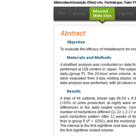
Matsuokashimoaizuki, Eiheiji-cho, Yoshida-gun, Fukui 9
Résumé
PDF
Article
Figures
Mots clés
Abstract
Objective
To evaluate the efficacy of imidafenacin for no
Materials and Methods
A stratified analysis was conducted on data fr
performed at 158 centers in Japan. The subject
daily (group P). The 24-hour urine volume, d
were evaluated from 3-day voiding diaries r
data analysis was performed, with all values 
Results
A total of 46 patients (mean age 66.54 ± 9
(>33% of urine production at night) were e
differences in the daily voided volume, co
number of micturitions differed (11.22 ± 2.17 
each micturition pattern. After 12 weeks of tr
than in group P (
P
= .0292), and the nocturnal
The interval to the first nighttime void was sig
the first nighttime voided volume.