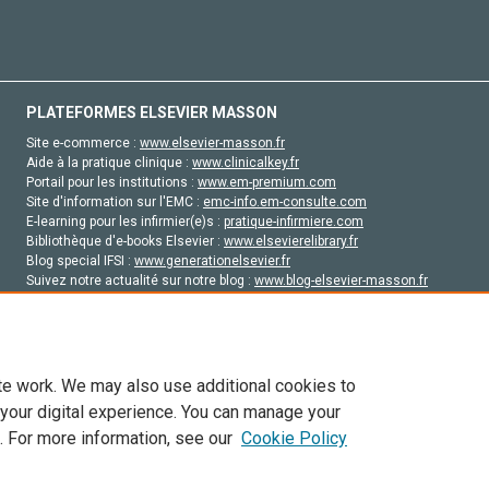
PLATEFORMES ELSEVIER MASSON
Site e-commerce :
www.elsevier-masson.fr
Aide à la pratique clinique :
www.clinicalkey.fr
Portail pour les institutions :
www.em-premium.com
Site d'information sur l'EMC :
emc-info.em-consulte.com
E-learning pour les infirmier(e)s :
pratique-infirmiere.com
Bibliothèque d'e-books Elsevier :
www.elsevierelibrary.fr
Blog special IFSI :
www.generationelsevier.fr
Suivez notre actualité sur notre blog :
www.blog-elsevier-masson.fr
Site d'emploi en santé :
emploisante.com
te work. We may also use additional cookies to
 your digital experience. You can manage your
. For more information, see our
Cookie Policy
vier, ses concédants de licence et ses contributeurs. Tout les droits sont réservés, y 
ogies similaires. Pour tout contenu en libre accès, les conditions de licence Creati