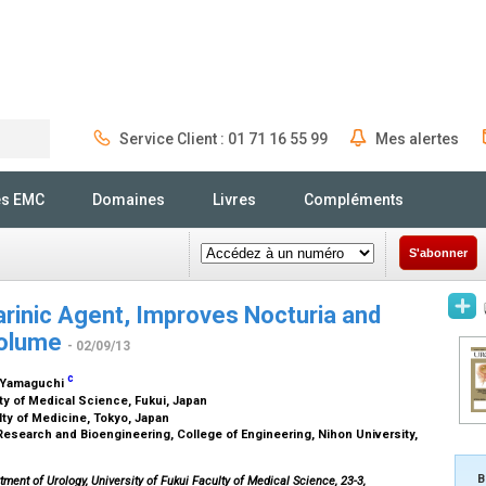
Service Client : 01 71 16 55 99
Mes alertes
Rechercher
és EMC
Domaines
Livres
Compléments
S'abonner
rinic Agent, Improves Nocturia and
Volume
- 02/09/13
c
 Yamaguchi
lty of Medical Science, Fukui, Japan
lty of Medicine, Tokyo, Japan
esearch and Bioengineering, College of Engineering, Nihon University,
B
ment of Urology, University of Fukui Faculty of Medical Science, 23-3,