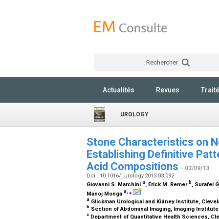
Rechercher
Actualités
Revues
Trait
UROLOGY
Stone Characteristics on
Establishing Definitive Pat
Acid Compositions
- 02/09/13
Doi : 10.1016/j.urology.2013.03.092
a
b
Giovanni S. Marchini
, Erick M. Remer
, Surafel
a
,
⁎
Manoj Monga
a
Glickman Urological and Kidney Institute, Cleve
b
Section of Abdominal Imaging, Imaging Institute
c
Department of Quantitative Health Sciences, Cle