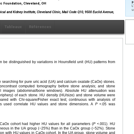
p
ic Foundation, Cleveland, OH
L
u
cal and Kidney Institute, Cleveland Clinic, Mail Code Q10, 9500 Euclid Avenue,
Tableaux
Références
an be distinguished by variations in Hounsfield unit (HU) patterns from
y searching for pure uric acid (UA) and calcium oxalate (CaOx) stones.
; noncontrast computed tomography before stone analysis; and stone
all images (abdominal/bone windows). Absolute HU attenuation was
eriphery) of each stone. HU density (HU/size) and stone volume were
ared with Chi-square/Fisher exact test; continuous with analysis of
as used correlate HU values and stone dimensions. A
P
<.05 was
aOx cohort had higher HU values for all parameters (
P
<.001). HU
neous in the UA group (−25%) than in the CaOx group (−52%). Stone
ation with HU values in CaOx cohort. In the UA group, stone volume and