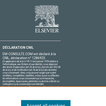
DÉCLARATION CNIL
EM-CONSULTE.COM est déclaré à la
CNIL, déclaration n° 1286925.
En application de la loi nº78-17 du 6 janvier 1978 relative à
l'informatique, aux fichiers et aux libertés, vous disposez
des droits d'opposition (art.26 de la loi), d'accès (art.34 à 38
de la loi), et de rectification (art.36 de la loi) des données
vous concernant. Ainsi, vous pouvez exiger que soient
rectifiées, complétées, clarifiées, mises à jour ou effacées
les informations vous concernant qui sont inexactes,
incomplètes, équivoques, périmées ou dont la collecte ou
l'utilisation ou la conservation est interdite.
Les informations personnelles concernant les visiteurs de
notre site, y compris leur identité, sont confidentielles.
Le responsable du site s'engage sur l'honneur à respecter
les conditions légales de confidentialité applicables en
France et à ne pas divulguer ces informations à des tiers.
Accept all cookies