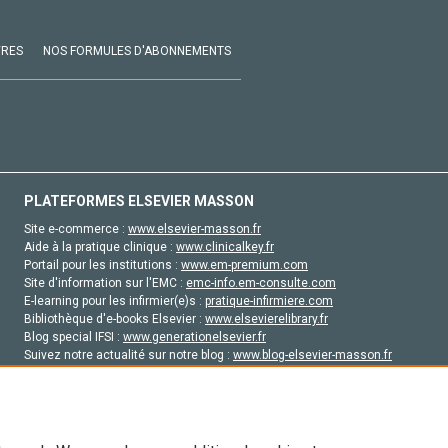
VRES
NOS FORMULES D'ABONNEMENTS
PLATEFORMES ELSEVIER MASSON
Site e-commerce :
www.elsevier-masson.fr
Aide à la pratique clinique :
www.clinicalkey.fr
Portail pour les institutions :
www.em-premium.com
Site d'information sur l'EMC :
emc-info.em-consulte.com
E-learning pour les infirmier(e)s :
pratique-infirmiere.com
Bibliothèque d'e-books Elsevier :
www.elsevierelibrary.fr
Blog special IFSI :
www.generationelsevier.fr
Suivez notre actualité sur notre blog :
www.blog-elsevier-masson.fr
Site d'emploi en santé :
emploisante.com