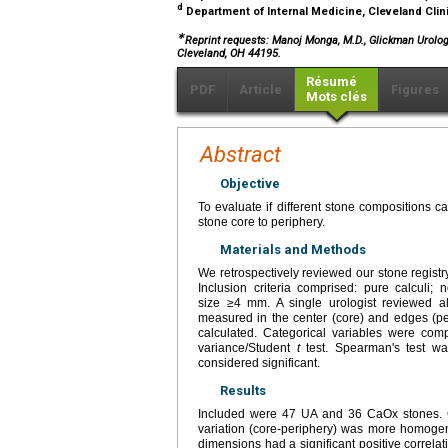
d
Department of Internal Medicine, Cleveland Clin
∗
Reprint requests: Manoj Monga, M.D., Glickman Urologi
Cleveland, OH 44195.
Résumé
PDF
Article
Figures
Mots clés
Abstract
Objective
To evaluate if different stone compositions c
stone core to periphery.
Materials and Methods
We retrospectively reviewed our stone registr
Inclusion criteria comprised: pure calculi
size ≥4 mm. A single urologist reviewed 
measured in the center (core) and edges (p
calculated. Categorical variables were comp
variance/Student
t
test. Spearman's test w
considered significant.
Results
Included were 47 UA and 36 CaOx stones. C
variation (core-periphery) was more homoge
dimensions had a significant positive correl