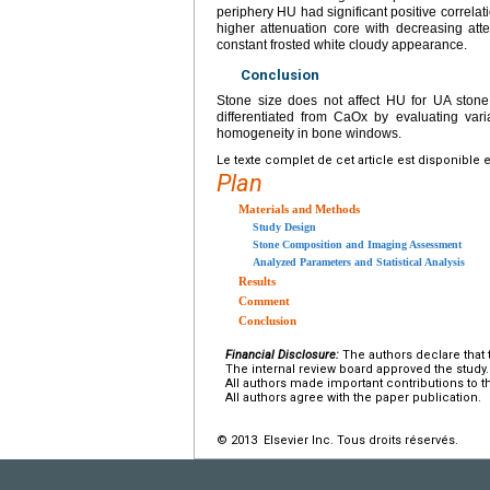
periphery HU had significant positive correl
higher attenuation core with decreasing at
constant frosted white cloudy appearance.
Conclusion
Stone size does not affect HU for UA stone
differentiated from CaOx by evaluating var
homogeneity in bone windows.
Le texte complet de cet article est disponible 
Plan
Materials and Methods
Study Design
Stone Composition and Imaging Assessment
Analyzed Parameters and Statistical Analysis
Results
Comment
Conclusion
Financial Disclosure:
The authors declare that t
The internal review board approved the study.
All authors made important contributions to th
All authors agree with the paper publication.
© 2013 Elsevier Inc. Tous droits réservés.