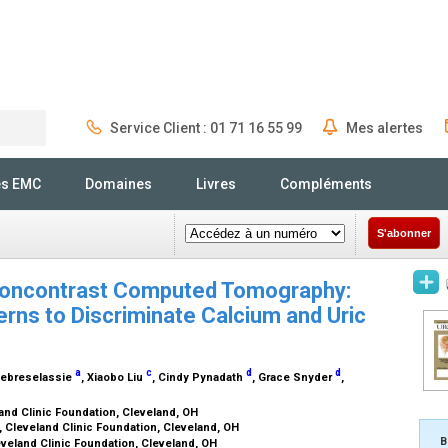
Service Client : 01 71 16 55 99
Mes alertes
Rechercher
és EMC
Domaines
Livres
Compléments
S'abonner
 Noncontrast Computed Tomography:
terns to Discriminate Calcium and Uric
a
c
d
d
 Gebreselassie
, Xiaobo Liu
, Cindy Pynadath
, Grace Snyder
,
land Clinic Foundation, Cleveland, OH
, Cleveland Clinic Foundation, Cleveland, OH
B
veland Clinic Foundation, Cleveland, OH