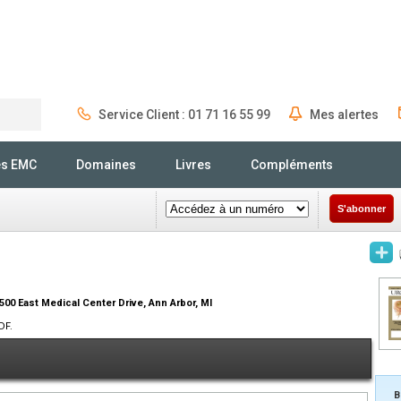
Service Client : 01 71 16 55 99
Mes alertes
Rechercher
és EMC
Domaines
Livres
Compléments
S'abonner
500 East Medical Center Drive, Ann Arbor, MI
DF.
B