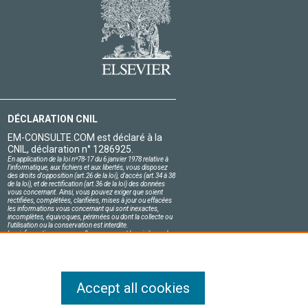
DÉCLARATION CNIL
EM-CONSULTE.COM est déclaré à la
CNIL, déclaration n° 1286925.
En application de la loi nº78-17 du 6 janvier 1978 relative à
l'informatique, aux fichiers et aux libertés, vous disposez
des droits d'opposition (art.26 de la loi), d'accès (art.34 à 38
de la loi), et de rectification (art.36 de la loi) des données
vous concernant. Ainsi, vous pouvez exiger que soient
rectifiées, complétées, clarifiées, mises à jour ou effacées
les informations vous concernant qui sont inexactes,
incomplètes, équivoques, périmées ou dont la collecte ou
l'utilisation ou la conservation est interdite.
Les informations personnelles concernant les visiteurs de
notre site, y compris leur identité, sont confidentielles.
Le responsable du site s'engage sur l'honneur à respecter
les conditions légales de confidentialité applicables en
France et à ne pas divulguer ces informations à des tiers.
Accept all cookies