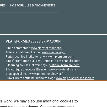
VRES
NOS FORMULES D'ABONNEMENTS
PLATEFORMES ELSEVIER MASSON
Site e-commerce :
www.elsevier-masson.fr
Aide à la pratique clinique :
www.clinicalkey.fr
Portail pour les institutions :
www.em-premium.com
Site d'information sur l'EMC :
emc-info.em-consulte.com
E-learning pour les infirmier(e)s :
pratique-infirmiere.com
Bibliothèque d'e-books Elsevier :
www.elsevierelibrary.fr
Blog special IFSI :
www.generationelsevier.fr
Suivez notre actualité sur notre blog :
www.blog-elsevier-masson.fr
Site d'emploi en santé :
emploisante.com
te work. We may also use additional cookies to
 your digital experience. You can manage your