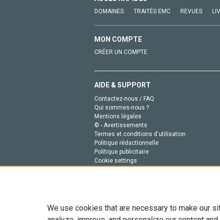
DOMAINES
TRAITÉS EMC
REVUES
LI
MON COMPTE
CRÉER UN COMPTE
AIDE & SUPPORT
Contactez-nous / FAQ
Qui sommes-nous ?
Mentions légales
© - Avertissements
Termes et conditions d'utilisation
Politique rédactionnelle
Politique publicitaire
Cookie settings
Politique de la vie privée
We use cookies that are necessary to make our si
analyze, improve, and personalize our content and