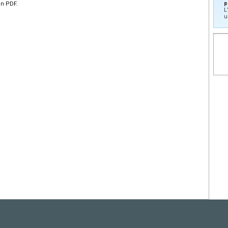
p
en PDF.
L
u