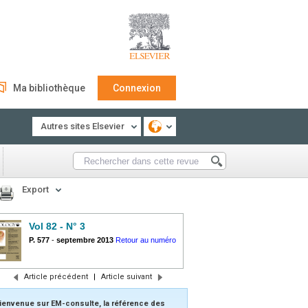
Ma bibliothèque
Connexion
Autres sites Elsevier
Export
Vol 82 - N° 3
P. 577
-
septembre 2013
Retour au numéro
Article précédent
|
Article suivant
ienvenue sur EM-consulte, la référence des