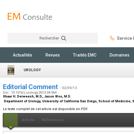
Rechercher
Service C
Rechercher
Actualités
Revues
Traités EMC
Domaines
UROLOGY
Editorial Comment
- 02/09/13
Doi : 10.1016/j.urology.2013.04.064
Ithaar H. Derweesh,
M.D.
, Jason Woo,
M.D.
Department of Urology, University of California San Diego, School of Medicine,
Le texte complet de cet article est disponible en PDF.
PDF
Article
Références