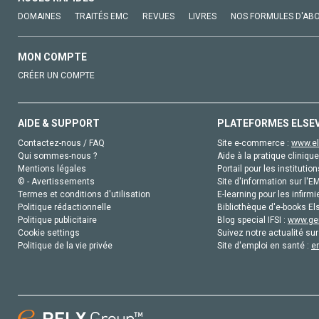
DOMAINES
TRAITÉS EMC
REVUES
LIVRES
NOS FORMULES D'AB
MON COMPTE
CRÉER UN COMPTE
AIDE & SUPPORT
PLATEFORMES ELSE
Contactez-nous / FAQ
Site e-commerce :
www.el
Qui sommes-nous ?
Aide à la pratique clinique
Mentions légales
Portail pour les institution
© - Avertissements
Site d'information sur l'E
Termes et conditions d'utilisation
E-learning pour les infirmi
Politique rédactionnelle
Bibliothèque d'e-books Els
Politique publicitaire
Blog special IFSI :
www.gen
Cookie settings
Suivez notre actualité sur
Politique de la vie privée
Site d'emploi en santé :
e