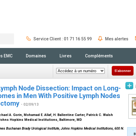
Service Client : 01 71 16 55 99
Mes alertes
Rechercher
és EMC
Domaines
Livres
Compléments
S'abonner
 Lymph Node Dissection: Impact on Long-
omes in Men With Positive Lymph Nodes
tectomy
- 02/09/13
ichael A. Gorin, Mohamad E. Allaf, H. Ballentine Carter, Patrick C. Walsh
Johns Hopkins Medical Institutions, Baltimore, MD
James Buchanan Brady Urological Institute, Johns Hopkins Medical Institutions, 600 N.
B