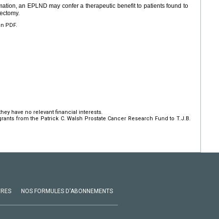
rmation, an EPLND may confer a therapeutic benefit to patients found to
tectomy.
en PDF.
hey have no relevant financial interests.
ants from the Patrick C. Walsh Prostate Cancer Research Fund to T.J.B.
VRES
NOS FORMULES D'ABONNEMENTS