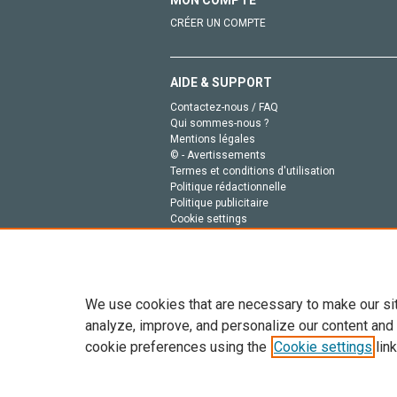
MON COMPTE
CRÉER UN COMPTE
AIDE & SUPPORT
Contactez-nous / FAQ
Qui sommes-nous ?
Mentions légales
© - Avertissements
Termes et conditions d'utilisation
Politique rédactionnelle
Politique publicitaire
Cookie settings
Politique de la vie privée
We use cookies that are necessary to make our si
analyze, improve, and personalize our content and
cookie preferences using the
Cookie settings
link
Tout le contenu de ce site: Copyright © 2026 Else
de données, a la formation en IA et aux technol