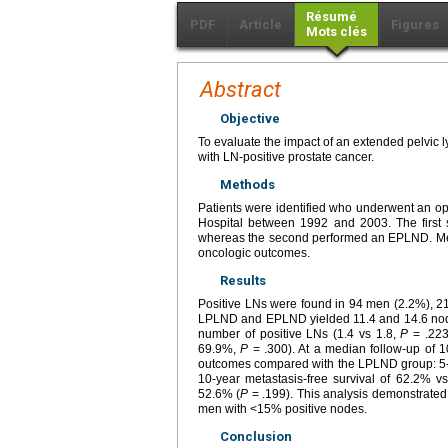
Résumé
PDF
Article
Figures
Mots clés
Abstract
Objective
To evaluate the impact of an extended pelvic
with LN-positive prostate cancer.
Methods
Patients were identified who underwent an op
Hospital between 1992 and 2003. The first 
whereas the second performed an EPLND. Men 
oncologic outcomes.
Results
Positive LNs were found in 94 men (2.2%), 
LPLND and EPLND yielded 11.4 and 14.6 node
number of positive LNs (1.4 vs 1.8,
P
= .223
69.9%,
P
= .300). At a median follow-up of 
outcomes compared with the LPLND group: 5-y
10-year metastasis-free survival of 62.2% v
52.6% (
P
= .199). This analysis demonstrated
men with <15% positive nodes.
Conclusion