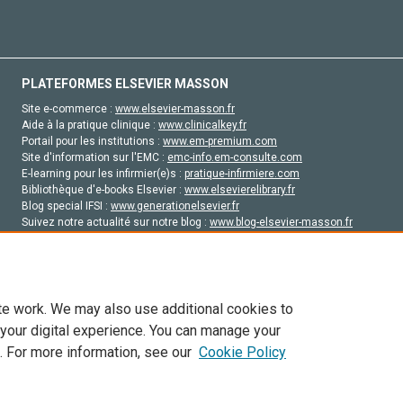
PLATEFORMES ELSEVIER MASSON
Site e-commerce :
www.elsevier-masson.fr
Aide à la pratique clinique :
www.clinicalkey.fr
Portail pour les institutions :
www.em-premium.com
Site d'information sur l'EMC :
emc-info.em-consulte.com
E-learning pour les infirmier(e)s :
pratique-infirmiere.com
Bibliothèque d'e-books Elsevier :
www.elsevierelibrary.fr
Blog special IFSI :
www.generationelsevier.fr
Suivez notre actualité sur notre blog :
www.blog-elsevier-masson.fr
Site d'emploi en santé :
emploisante.com
te work. We may also use additional cookies to
 your digital experience. You can manage your
. For more information, see our
Cookie Policy
vier, ses concédants de licence et ses contributeurs. Tout les droits sont réservés, y 
ogies similaires. Pour tout contenu en libre accès, les conditions de licence Creati