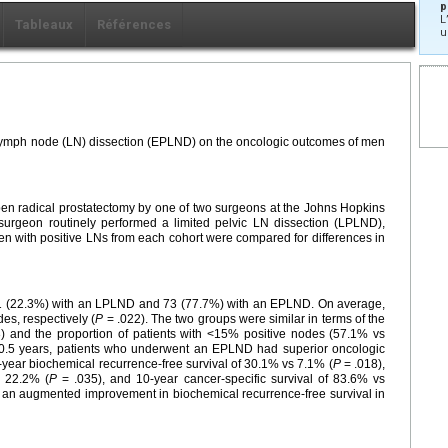
p
L
Tableaux
Références
u
 lymph node (LN) dissection (EPLND) on the oncologic outcomes of men
en radical prostatectomy by one of two surgeons at the Johns Hopkins
surgeon routinely performed a limited pelvic LN dissection (LPLND),
with positive LNs from each cohort were compared for differences in
21 (22.3%) with an LPLND and 73 (77.7%) with an EPLND. On average,
s, respectively (
P
= .022). The two groups were similar in terms of the
) and the proportion of patients with <15% positive nodes (57.1% vs
10.5 years, patients who underwent an EPLND had superior oncologic
ear biochemical recurrence-free survival of 30.1% vs 7.1% (
P
= .018),
s 22.2% (
P
= .035), and 10-year cancer-specific survival of 83.6% vs
 an augmented improvement in biochemical recurrence-free survival in