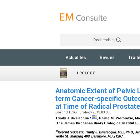
Rechercher
Actualités
Revues
Trait
UROLOGY
Anatomic Extent of Pelvic
term Cancer-specific Outc
at Time of Radical Prosta
Doi : 10.1016/j.urology.2013.03.086
⁎
Trinity J. Bivalacqua
, Phillip M. Pierorazio, M
The James Buchanan Brady Urological Institute, 
∗
Reprint requests: Trinity J. Bivalacqua, M.D., Ph.D., 
Wolfe St., Marburg 409, Baltimore, MD 21287.