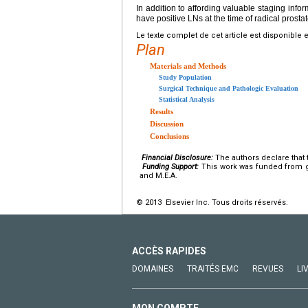
In addition to affording valuable staging info
have positive LNs at the time of radical prosta
Le texte complet de cet article est disponible 
Plan
Materials and Methods
Study Population
Surgical Technique and Pathologic Evaluation
Statistical Analysis
Results
Discussion
Conclusions
Financial Disclosure:
The authors declare that t
Funding Support:
This work was funded from gr
and M.E.A.
© 2013 Elsevier Inc. Tous droits réservés.
ACCÈS RAPIDES
DOMAINES
TRAITÉS EMC
REVUES
LI