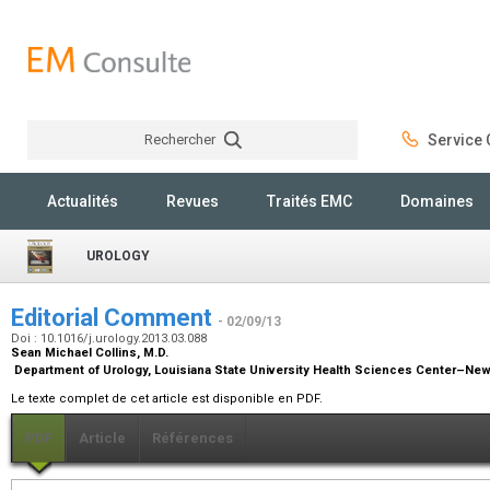
Rechercher
Service C
Rechercher
Actualités
Revues
Traités EMC
Domaines
UROLOGY
Editorial Comment
- 02/09/13
Doi : 10.1016/j.urology.2013.03.088
Sean Michael Collins,
M.D.
Department of Urology, Louisiana State University Health Sciences Center–New
Le texte complet de cet article est disponible en PDF.
PDF
Article
Références