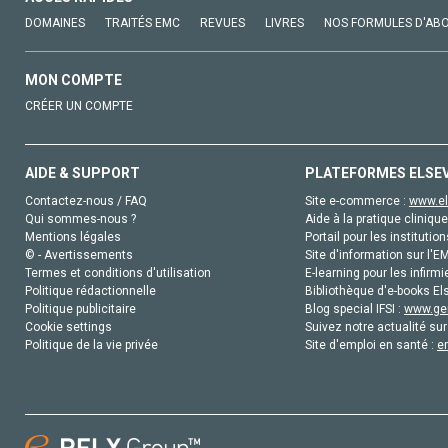
DOMAINES
TRAITÉS EMC
REVUES
LIVRES
NOS FORMULES D'AB
MON COMPTE
CRÉER UN COMPTE
AIDE & SUPPORT
PLATEFORMES ELSE
Contactez-nous / FAQ
Site e-commerce :
www.el
Qui sommes-nous ?
Aide à la pratique clinique
Mentions légales
Portail pour les institution
© - Avertissements
Site d'information sur l'E
Termes et conditions d'utilisation
E-learning pour les infirmi
Politique rédactionnelle
Bibliothèque d'e-books Els
Politique publicitaire
Blog special IFSI :
www.gen
Cookie settings
Suivez notre actualité sur
Politique de la vie privée
Site d'emploi en santé :
e