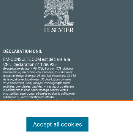
DÉCLARATION CNIL
EM-CONSULTE.COM est déclaré à la
CNIL, déclaration n° 1286925.
En application de la loi nº78-17 du 6 janvier 1978 relative à
l'informatique, aux fichiers et aux libertés, vous disposez
des droits d'opposition (art.26 de la loi), d'accès (art.34 à 38
de la loi), et de rectification (art.36 de la loi) des données
vous concernant. Ainsi, vous pouvez exiger que soient
rectifiées, complétées, clarifiées, mises à jour ou effacées
les informations vous concernant qui sont inexactes,
incomplètes, équivoques, périmées ou dont la collecte ou
l'utilisation ou la conservation est interdite.
Les informations personnelles concernant les visiteurs de
notre site, y compris leur identité, sont confidentielles.
Le responsable du site s'engage sur l'honneur à respecter
les conditions légales de confidentialité applicables en
France et à ne pas divulguer ces informations à des tiers.
Accept all cookies