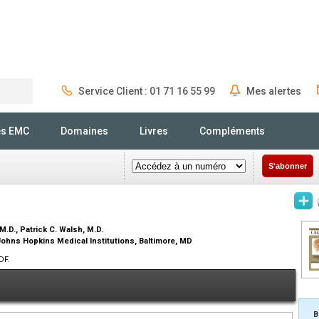
Service Client : 01 71 16 55 99
Mes alertes
Rechercher
és EMC
Domaines
Livres
Compléments
S'abonner
M.D.
, Patrick C. Walsh,
M.D.
Johns Hopkins Medical Institutions, Baltimore, MD
DF.
B