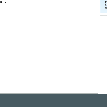
p
en PDF.
L
u