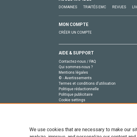
DOMAINES
TRAITÉS EMC
REVUES
LI
MON COMPTE
CRÉER UN COMPTE
AIDE & SUPPORT
Contactez-nous / FAQ
Qui sommes-nous ?
Mentions légales
© - Avertissements
Termes et conditions d'utilisation
Politique rédactionnelle
Politique publicitaire
Cookie settings
Politique de la vie privée
We use cookies that are necessary to make our si
analyze, improve, and personalize our content and