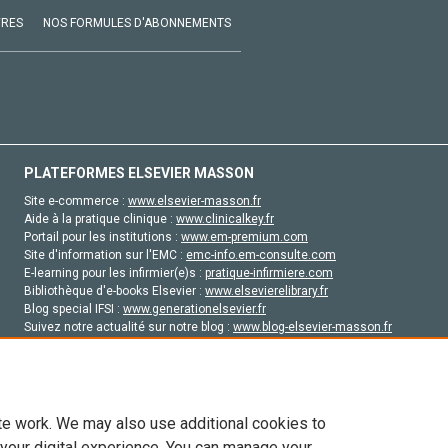
VRES
NOS FORMULES D'ABONNEMENTS
PLATEFORMES ELSEVIER MASSON
Site e-commerce :
www.elsevier-masson.fr
Aide à la pratique clinique :
www.clinicalkey.fr
Portail pour les institutions :
www.em-premium.com
Site d'information sur l'EMC :
emc-info.em-consulte.com
E-learning pour les infirmier(e)s :
pratique-infirmiere.com
Bibliothèque d'e-books Elsevier :
www.elsevierelibrary.fr
Blog special IFSI :
www.generationelsevier.fr
Suivez notre actualité sur notre blog :
www.blog-elsevier-masson.fr
Site d'emploi en santé :
emploisante.com
te work. We may also use additional cookies to
 your digital experience. You can manage your