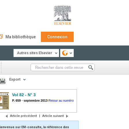
Ma bibliothèque
Connexion
Autres sites Elsevier
Export
Vol 82 - N° 3
P. 659
-
septembre 2013
Retour au numéro
Article précédent
|
Article suivant
ienvenue sur EM-consulte, la référence des