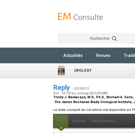
Rechercher
Actualités
Revues
Trait
UROLOGY
Reply
- 02/09/13
Doi : 10.1016/j.urology.2013.03.089
Trinity J. Bivalacqua,
M.D., Ph.D.
, Michael A. Gorin,
The James Buchanan Brady Urological Institute, 
Le texte complet de cet article est disponible en P
PDF
Article
Références