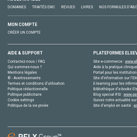
DOMAINES
TRAITÉS EMC
REVUES
LIVRES
NOS FORMULES D'AB
MON COMPTE
CRÉER UN COMPTE
AIDE & SUPPORT
PLATEFORMES ELSE
Contactez-nous / FAQ
Site e-commerce :
www.el
Qui sommes-nous ?
Aide à la pratique clinique
Mentions légales
Portail pour les institution
© - Avertissements
Site d'information sur l'E
Termes et conditions d'utilisation
E-learning pour les infirmi
Politique rédactionnelle
Bibliothèque d'e-books Els
Politique publicitaire
Blog special IFSI :
www.gen
Cookie settings
Suivez notre actualité sur
Politique de la vie privée
Site d'emploi en santé :
e