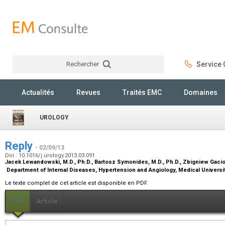
Rechercher
Service C
Rechercher
Actualités
Revues
Traités EMC
Domaines
UROLOGY
Reply
- 02/09/13
Doi : 10.1016/j.urology.2013.03.091
Jacek Lewandowski,
M.D., Ph.D.
, Bartosz Symonides,
M.D., Ph.D.
, Zbigniew Gaci
Department of Internal Diseases, Hypertension and Angiology, Medical Univers
Le texte complet de cet article est disponible en PDF.
PDF
Article