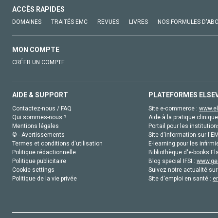
ACCÈS RAPIDES
DOMAINES
TRAITÉS EMC
REVUES
LIVRES
NOS FORMULES D'AB
MON COMPTE
CRÉER UN COMPTE
AIDE & SUPPORT
PLATEFORMES ELSE
Contactez-nous / FAQ
Site e-commerce :
www.el
Qui sommes-nous ?
Aide à la pratique clinique
Mentions légales
Portail pour les institution
© - Avertissements
Site d'information sur l'E
Termes et conditions d'utilisation
E-learning pour les infirmi
Politique rédactionnelle
Bibliothèque d'e-books Els
Politique publicitaire
Blog special IFSI :
www.gen
Cookie settings
Suivez notre actualité sur
Politique de la vie privée
Site d'emploi en santé :
e