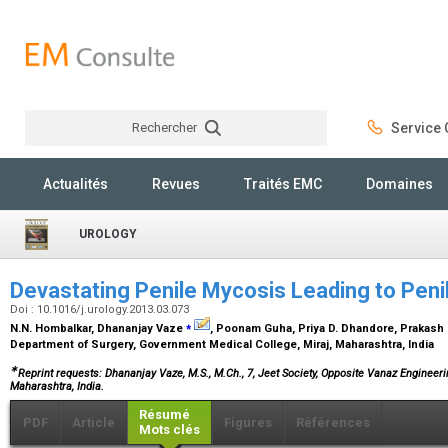
Rechercher
Service C
Rechercher
Actualités
Revues
Traités EMC
Domaines
UROLOGY
Devastating Penile Mycosis Leading to Pen
Doi : 10.1016/j.urology.2013.03.073
⁎
N.N. Hombalkar, Dhananjay Vaze
, Poonam Guha, Priya D. Dhandore, Prakash 
Department of Surgery, Government Medical College, Miraj, Maharashtra, India
∗
Reprint requests: Dhananjay Vaze, M.S., M.Ch., 7, Jeet Society, Opposite Vanaz Engine
Maharashtra, India.
Résumé
PDF
Article
Figures
Références
Mots clés