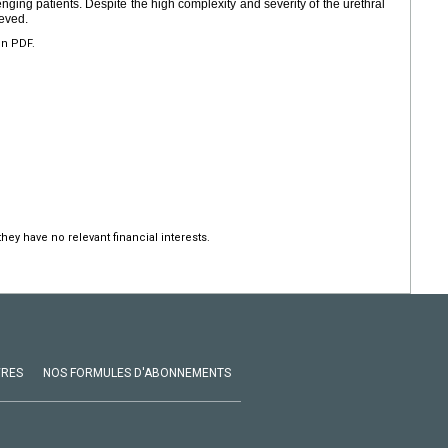
nging patients. Despite the high complexity and severity of the urethral
ieved.
en PDF.
hey have no relevant financial interests.
VRES
NOS FORMULES D'ABONNEMENTS