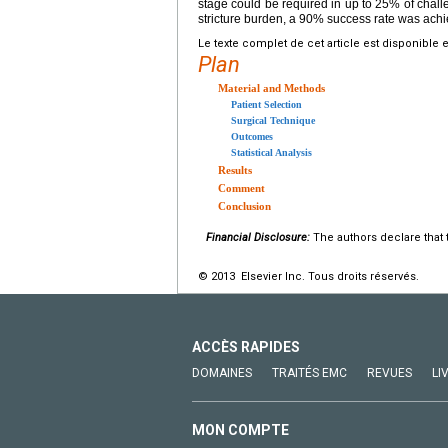
stage could be required in up to 25% of challe
stricture burden, a 90% success rate was ach
Le texte complet de cet article est disponible 
Plan
Material and Methods
Patient Selection
Surgical Technique
Outcomes
Statistical Analysis
Results
Comment
Conclusion
Financial Disclosure:
The authors declare that t
© 2013 Elsevier Inc. Tous droits réservés.
ACCÈS RAPIDES
DOMAINES
TRAITÉS EMC
REVUES
LI
MON COMPTE