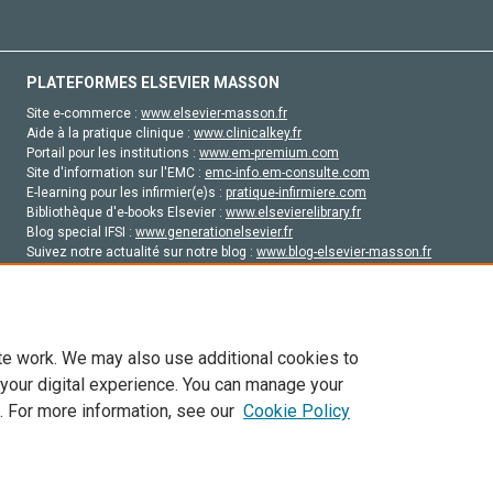
PLATEFORMES ELSEVIER MASSON
Site e-commerce :
www.elsevier-masson.fr
Aide à la pratique clinique :
www.clinicalkey.fr
Portail pour les institutions :
www.em-premium.com
Site d'information sur l'EMC :
emc-info.em-consulte.com
E-learning pour les infirmier(e)s :
pratique-infirmiere.com
Bibliothèque d'e-books Elsevier :
www.elsevierelibrary.fr
Blog special IFSI :
www.generationelsevier.fr
Suivez notre actualité sur notre blog :
www.blog-elsevier-masson.fr
Site d'emploi en santé :
emploisante.com
te work. We may also use additional cookies to
 your digital experience. You can manage your
. For more information, see our
Cookie Policy
vier, ses concédants de licence et ses contributeurs. Tout les droits sont réservés, y 
ogies similaires. Pour tout contenu en libre accès, les conditions de licence Creati