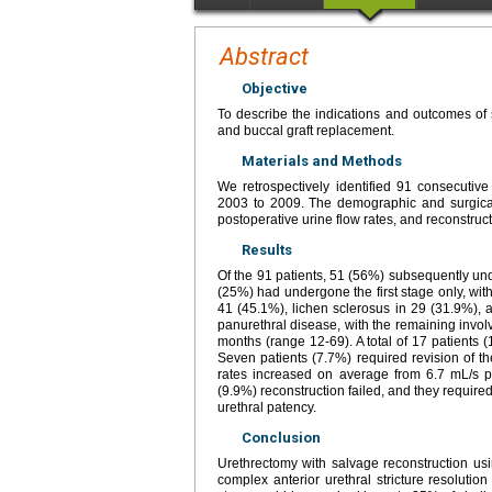
Abstract
Objective
To describe the indications and outcomes of 
and buccal graft replacement.
Materials and Methods
We retrospectively identified 91 consecutiv
2003 to 2009. The demographic and surgical 
postoperative urine flow rates, and reconstructi
Results
Of the 91 patients, 51 (56%) subsequently un
(25%) had undergone the first stage only, with
41 (45.1%), lichen sclerosus in 29 (31.9%), 
panurethral disease, with the remaining invol
months (range 12-69). A total of 17 patients (1
Seven patients (7.7%) required revision of th
rates increased on average from 6.7 mL/s pr
(9.9%) reconstruction failed, and they require
urethral patency.
Conclusion
Urethrectomy with salvage reconstruction usi
complex anterior urethral stricture resolution