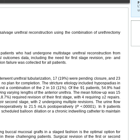
p
L
u
salvage urethral reconstruction using the combination of urethrectomy
e patients who had undergone multistage urethral reconstruction from
outcomes data, including the need for first stage revision, pre- and
on failure was collected for all patients.
derwent urethral tubularization, 17 (19%) were pending closure, and 23
 no plan for completion. The stricture etiology included hypospadias in
and a combination of the 2 in 10 (11%). Of the 91 patients, 54.9% had
ving varying lengths of the anterior urethra. The mean follow-up was 15
8.7%) required revision of their first stage, with 4 requiring ≥2 repairs.
eir second stage, with 2 undergoing multiple revisions. The urine flow
eoperatively to 21.5 mL/s postoperatively (
P
<.00001). In 9 patients
d scheduled balloon dilation or a chronic indwelling catheter to maintain
ng buccal mucosal grafts in a staged fashion is the optimal option for
 in these challenging patients. Surgical revision of the first or second