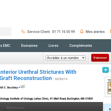
Service Client : 01 71 16 55 99
Mes alertes
Rechercher
és EMC
Domaines
Livres
Compléments
S'abonner
erior Urethral Strictures With
Graft Reconstruction
- 02/09/13
⁎
Jill C. Buckley
 Urology, Institute of Urology, Lahey Clinic, 41 Mall Road, Burlington, MA 01803.
x
Références
B