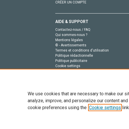
CRÉER UN COMPTE
AIDE & SUPPORT
Contactez-nous / FAQ
Qui sommes-nous ?
Mentions légales
© - Avertissements
Termes et conditions d'utilisation
Politique rédactionnelle
Politique publicitaire
Cookie settings
Politique de la vie privée
We use cookies that are necessary to make our si
analyze, improve, and personalize our content and
cookie preferences using the
Cookie settings
link
Tout le contenu de ce site: Copyright © 2026 Else
de données, a la formation en IA et aux technol