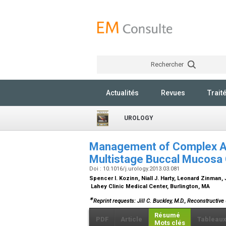
Rechercher
Actualités
Revues
Trait
UROLOGY
Management of Complex Ant
Multistage Buccal Mucosa 
Doi : 10.1016/j.urology.2013.03.081
Spencer I. Kozinn, Niall J. Harty, Leonard Zinman, 
Lahey Clinic Medical Center, Burlington, MA
∗
Reprint requests: Jill C. Buckley, M.D., Reconstructive
Résumé
PDF
Article
Tableau
Mots clés