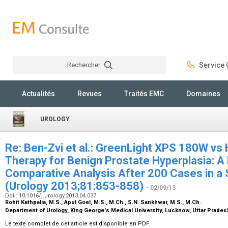
Rechercher
Service C
Rechercher
Actualités
Revues
Traités EMC
Domaines
UROLOGY
Re: Ben-Zvi et al.: GreenLight XPS 180W v
Therapy for Benign Prostate Hyperplasia: A
Comparative Analysis After 200 Cases in a 
(Urology 2013;81:853-858)
- 02/09/13
Doi : 10.1016/j.urology.2013.04.037
Rohit Kathpalia,
M.S.
, Apul Goel,
M.S., M.Ch.
, S.N. Sankhwar,
M.S., M.Ch.
Department of Urology, King George's Medical University, Lucknow, Uttar Prades
Le texte complet de cet article est disponible en PDF.