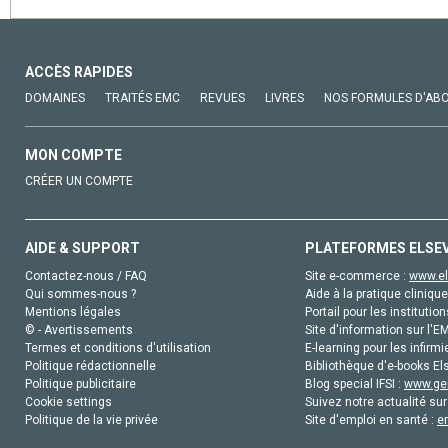
ACCÈS RAPIDES
DOMAINES
TRAITÉS EMC
REVUES
LIVRES
NOS FORMULES D'AB
MON COMPTE
CRÉER UN COMPTE
AIDE & SUPPORT
PLATEFORMES ELSE
Contactez-nous / FAQ
Site e-commerce :
www.el
Qui sommes-nous ?
Aide à la pratique clinique
Mentions légales
Portail pour les institution
© - Avertissements
Site d'information sur l'E
Termes et conditions d'utilisation
E-learning pour les infirmi
Politique rédactionnelle
Bibliothèque d'e-books Els
Politique publicitaire
Blog special IFSI :
www.gen
Cookie settings
Suivez notre actualité sur
Politique de la vie privée
Site d'emploi en santé :
e