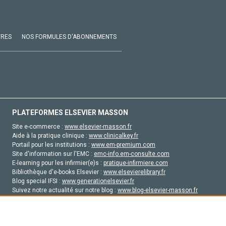
VRES
NOS FORMULES D'ABONNEMENTS
PLATEFORMES ELSEVIER MASSON
Site e-commerce :
www.elsevier-masson.fr
Aide à la pratique clinique :
www.clinicalkey.fr
Portail pour les institutions :
www.em-premium.com
Site d'information sur l'EMC :
emc-info.em-consulte.com
E-learning pour les infirmier(e)s :
pratique-infirmiere.com
Bibliothèque d'e-books Elsevier :
www.elsevierelibrary.fr
Blog special IFSI :
www.generationelsevier.fr
Suivez notre actualité sur notre blog :
www.blog-elsevier-masson.fr
Site d'emploi en santé :
emploisante.com