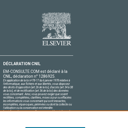
DÉCLARATION CNIL
EM-CONSULTE.COM est déclaré à la
CNIL, déclaration n° 1286925.
En application de la loi nº78-17 du 6 janvier 1978 relative à
l'informatique, aux fichiers et aux libertés, vous disposez
des droits d'opposition (art.26 de la loi), d'accès (art.34 à 38
de la loi), et de rectification (art.36 de la loi) des données
vous concernant. Ainsi, vous pouvez exiger que soient
rectifiées, complétées, clarifiées, mises à jour ou effacées
les informations vous concernant qui sont inexactes,
incomplètes, équivoques, périmées ou dont la collecte ou
l'utilisation ou la conservation est interdite.
Les informations personnelles concernant les visiteurs de
notre site, y compris leur identité, sont confidentielles.
Le responsable du site s'engage sur l'honneur à respecter
les conditions légales de confidentialité applicables en
France et à ne pas divulguer ces informations à des tiers.