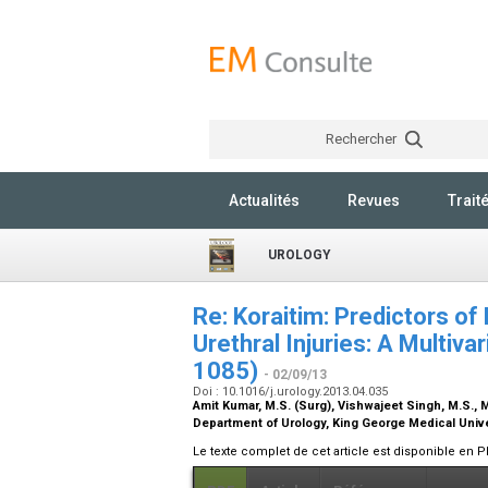
Rechercher
Actualités
Revues
Trait
UROLOGY
Re: Koraitim: Predictors of
Urethral Injuries: A Multiv
1085)
- 02/09/13
Doi : 10.1016/j.urology.2013.04.035
Amit Kumar,
M.S. (Surg)
, Vishwajeet Singh,
M.S., 
Department of Urology, King George Medical Unive
Le texte complet de cet article est disponible en P