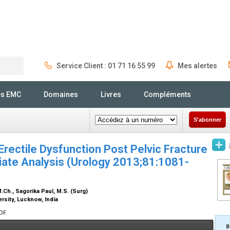
Service Client : 01 71 16 55 99
Mes alertes
Rechercher
és EMC
Domaines
Livres
Compléments
S'abonner
 Erectile Dysfunction Post Pelvic Fracture
ariate Analysis (Urology 2013;81:1081-
M.Ch.
, Sagorika Paul,
M.S. (Surg)
rsity, Lucknow, India
DF.
B