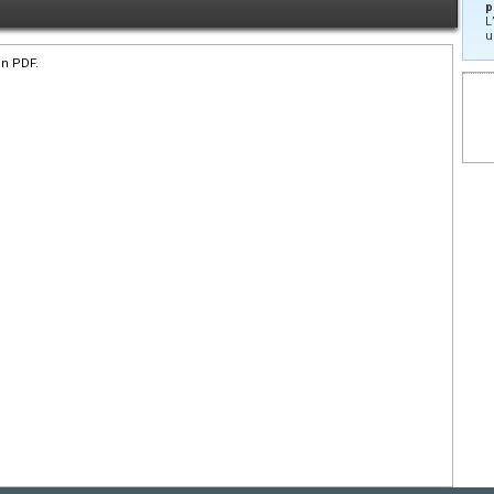
p
L
u
en PDF.