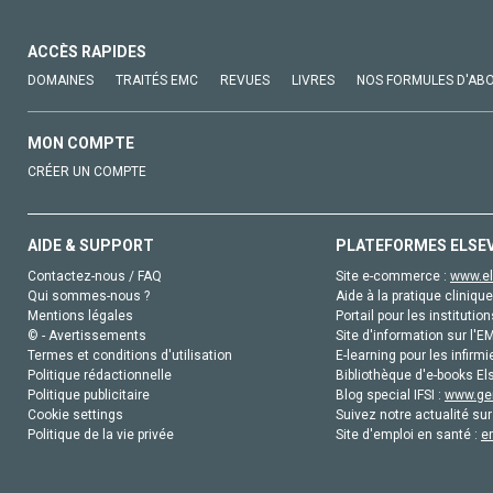
ACCÈS RAPIDES
DOMAINES
TRAITÉS EMC
REVUES
LIVRES
NOS FORMULES D'AB
MON COMPTE
CRÉER UN COMPTE
AIDE & SUPPORT
PLATEFORMES ELSE
Contactez-nous / FAQ
Site e-commerce :
www.el
Qui sommes-nous ?
Aide à la pratique clinique
Mentions légales
Portail pour les institution
© - Avertissements
Site d'information sur l'E
Termes et conditions d'utilisation
E-learning pour les infirmi
Politique rédactionnelle
Bibliothèque d'e-books Els
Politique publicitaire
Blog special IFSI :
www.gen
Cookie settings
Suivez notre actualité sur
Politique de la vie privée
Site d'emploi en santé :
e