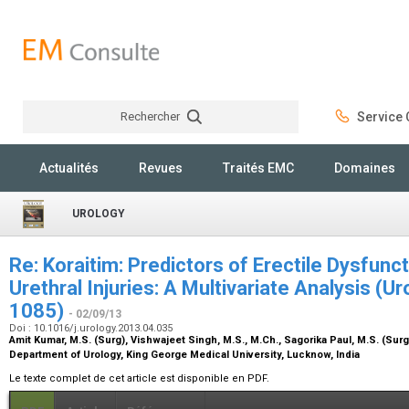
Rechercher
Service C
Rechercher
Actualités
Revues
Traités EMC
Domaines
UROLOGY
Re: Koraitim: Predictors of Erectile Dysfunc
Urethral Injuries: A Multivariate Analysis (
1085)
- 02/09/13
Doi : 10.1016/j.urology.2013.04.035
Amit Kumar,
M.S. (Surg)
, Vishwajeet Singh,
M.S., M.Ch.
, Sagorika Paul,
M.S. (Surg
Department of Urology, King George Medical University, Lucknow, India
Le texte complet de cet article est disponible en PDF.