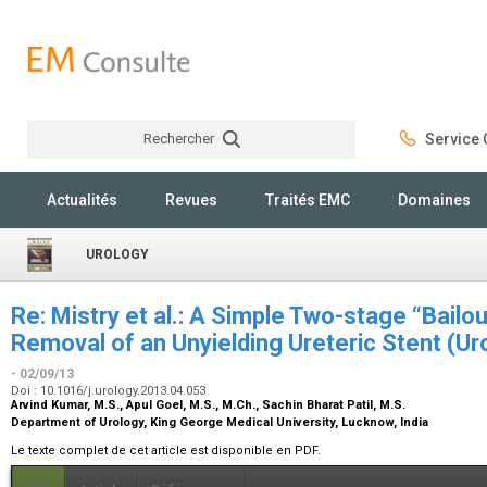
Rechercher
Service C
Rechercher
Actualités
Revues
Traités EMC
Domaines
UROLOGY
Re: Mistry et al.: A Simple Two-stage “Bailo
Removal of an Unyielding Ureteric Stent (U
- 02/09/13
Doi : 10.1016/j.urology.2013.04.053
Arvind Kumar,
M.S.
, Apul Goel,
M.S., M.Ch.
, Sachin Bharat Patil,
M.S.
Department of Urology, King George Medical University, Lucknow, India
Le texte complet de cet article est disponible en PDF.