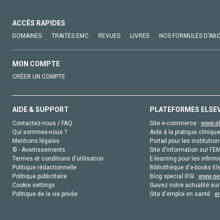
ACCÈS RAPIDES
DOMAINES
TRAITÉS EMC
REVUES
LIVRES
NOS FORMULES D'AB
MON COMPTE
CRÉER UN COMPTE
AIDE & SUPPORT
PLATEFORMES ELSE
Contactez-nous / FAQ
Site e-commerce :
www.el
Qui sommes-nous ?
Aide à la pratique clinique
Mentions légales
Portail pour les institution
© - Avertissements
Site d'information sur l'E
Termes et conditions d'utilisation
E-learning pour les infirmi
Politique rédactionnelle
Bibliothèque d'e-books Els
Politique publicitaire
Blog special IFSI :
www.gen
Cookie settings
Suivez notre actualité sur
Politique de la vie privée
Site d'emploi en santé :
e