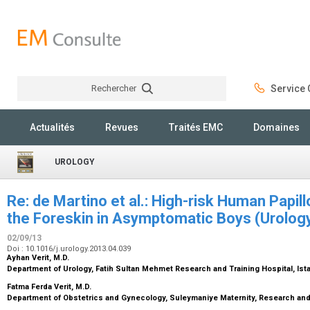
Rechercher
Service C
Rechercher
Actualités
Revues
Traités EMC
Domaines
UROLOGY
Re: de Martino et al.: High-risk Human Papil
the Foreskin in Asymptomatic Boys (Urolo
02/09/13
Doi : 10.1016/j.urology.2013.04.039
Ayhan Verit,
M.D.
Department of Urology, Fatih Sultan Mehmet Research and Training Hospital, Ist
Fatma Ferda Verit,
M.D.
Department of Obstetrics and Gynecology, Suleymaniye Maternity, Research and 