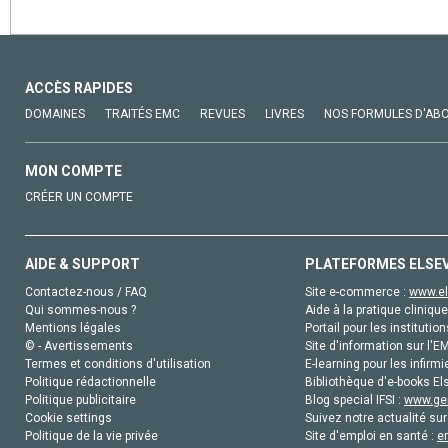
ACCÈS RAPIDES
DOMAINES
TRAITÉS EMC
REVUES
LIVRES
NOS FORMULES D'AB
MON COMPTE
CRÉER UN COMPTE
AIDE & SUPPORT
PLATEFORMES ELSE
Contactez-nous / FAQ
Site e-commerce :
www.el
Qui sommes-nous ?
Aide à la pratique clinique
Mentions légales
Portail pour les institution
© - Avertissements
Site d'information sur l'E
Termes et conditions d'utilisation
E-learning pour les infirmi
Politique rédactionnelle
Bibliothèque d'e-books Els
Politique publicitaire
Blog special IFSI :
www.gen
Cookie settings
Suivez notre actualité sur
Politique de la vie privée
Site d'emploi en santé :
e