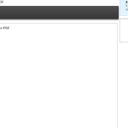
p
DF.
L
u
en PDF.