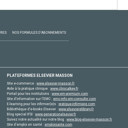
VRES
NOS FORMULES D'ABONNEMENTS
PLATEFORMES ELSEVIER MASSON
Site e-commerce :
www.elsevier-masson.fr
Aide à la pratique clinique :
www.clinicalkey.fr
Portail pour les institutions :
www.em-premium.com
Site d'information sur l'EMC :
emc-info.em-consulte.com
E-learning pour les infirmier(e)s :
pratique-infirmiere.com
Bibliothèque d'e-books Elsevier :
www.elsevierelibrary.fr
Blog special IFSI :
www.generationelsevier.fr
Suivez notre actualité sur notre blog :
www.blog-elsevier-masson.fr
Site d'emploi en santé :
emploisante.com