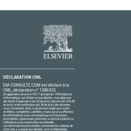
DÉCLARATION CNIL
EM-CONSULTE.COM est déclaré à la
CNIL, déclaration n° 1286925.
En application de la loi nº78-17 du 6 janvier 1978 relative à
l'informatique, aux fichiers et aux libertés, vous disposez
des droits d'opposition (art.26 de la loi), d'accès (art.34 à 38
de la loi), et de rectification (art.36 de la loi) des données
vous concernant. Ainsi, vous pouvez exiger que soient
rectifiées, complétées, clarifiées, mises à jour ou effacées
les informations vous concernant qui sont inexactes,
incomplètes, équivoques, périmées ou dont la collecte ou
l'utilisation ou la conservation est interdite.
Les informations personnelles concernant les visiteurs de
notre site, y compris leur identité, sont confidentielles.