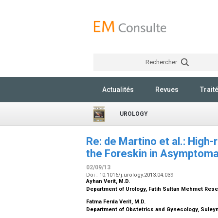
Rechercher
Actualités
Revues
Trait
UROLOGY
Re: de Martino et al.: High
the Foreskin in Asymptoma
02/09/13
Doi : 10.1016/j.urology.2013.04.039
Ayhan Verit,
M.D.
Department of Urology, Fatih Sultan Mehmet Resea
Fatma Ferda Verit,
M.D.
Department of Obstetrics and Gynecology, Suleyma