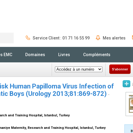
Service Client : 01 71 16 55 99
Mes alertes
Rechercher
és EMC
Domaines
Livres
Compléments
S'abonner
-risk Human Papilloma Virus Infection of
tic Boys (Urology 2013;81:869-872)
-
rch and Training Hospital, Istanbul, Turkey
niye Maternity, Research and Training Hospital, Istanbul, Turkey
B