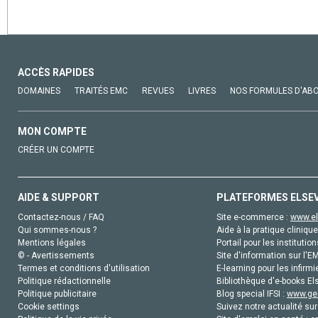
ACCÈS RAPIDES
DOMAINES
TRAITÉS EMC
REVUES
LIVRES
NOS FORMULES D'AB
MON COMPTE
CRÉER UN COMPTE
AIDE & SUPPORT
PLATEFORMES ELSE
Contactez-nous / FAQ
Site e-commerce :
www.el
Qui sommes-nous ?
Aide à la pratique clinique
Mentions légales
Portail pour les institution
© - Avertissements
Site d'information sur l'E
Termes et conditions d'utilisation
E-learning pour les infirmi
Politique rédactionnelle
Bibliothèque d'e-books Els
Politique publicitaire
Blog special IFSI :
www.gen
Cookie settings
Suivez notre actualité sur