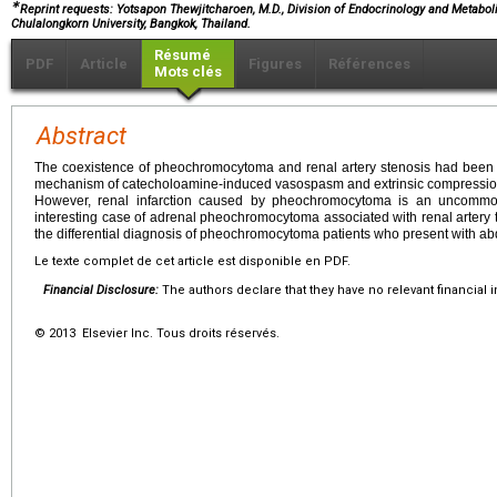
∗
Reprint requests: Yotsapon Thewjitcharoen, M.D., Division of Endocrinology and Metabol
Chulalongkorn University, Bangkok, Thailand.
Résumé
PDF
Article
Figures
Références
Mots clés
Abstract
The coexistence of pheochromocytoma and renal artery stenosis had been r
mechanism of catecholoamine-induced vasospasm and extrinsic compression 
However, renal infarction caused by pheochromocytoma is an uncomm
interesting case of adrenal pheochromocytoma associated with renal artery 
the differential diagnosis of pheochromocytoma patients who present with ab
Le texte complet de cet article est disponible en PDF.
Financial Disclosure:
The authors declare that they have no relevant financial i
© 2013 Elsevier Inc. Tous droits réservés.