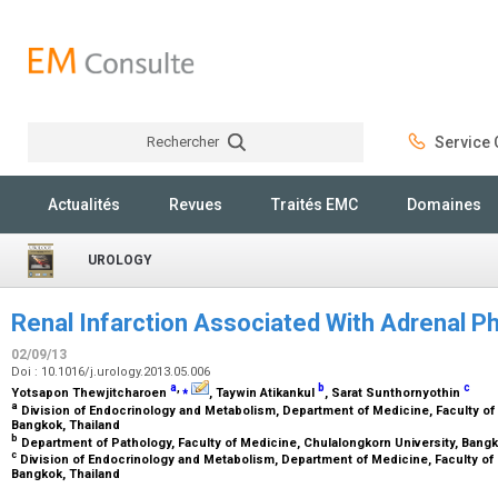
Rechercher
Service C
Rechercher
Actualités
Revues
Traités EMC
Domaines
UROLOGY
Renal Infarction Associated With Adrenal
02/09/13
Doi : 10.1016/j.urology.2013.05.006
a
,
⁎
b
c
Yotsapon Thewjitcharoen
, Taywin Atikankul
, Sarat Sunthornyothin
a
Division of Endocrinology and Metabolism, Department of Medicine, Faculty of 
Bangkok, Thailand
b
Department of Pathology, Faculty of Medicine, Chulalongkorn University, Bang
c
Division of Endocrinology and Metabolism, Department of Medicine, Faculty of 
Bangkok, Thailand