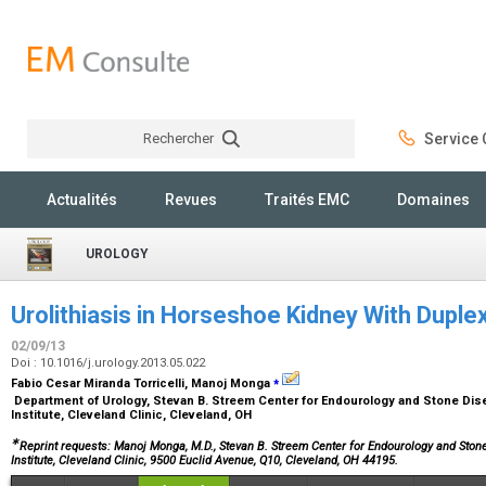
Rechercher
Service C
Rechercher
Actualités
Revues
Traités EMC
Domaines
UROLOGY
Urolithiasis in Horseshoe Kidney With Dupl
02/09/13
Doi : 10.1016/j.urology.2013.05.022
⁎
Fabio Cesar Miranda Torricelli, Manoj Monga
Department of Urology, Stevan B. Streem Center for Endourology and Stone Dis
Institute, Cleveland Clinic, Cleveland, OH
∗
Reprint requests: Manoj Monga, M.D., Stevan B. Streem Center for Endourology and Ston
Institute, Cleveland Clinic, 9500 Euclid Avenue, Q10, Cleveland, OH 44195.