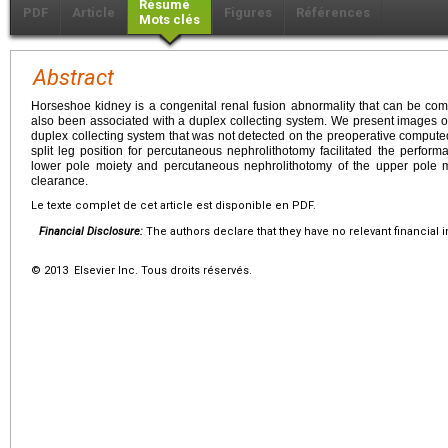
Résumé
PDF
Article
Figures
Références
Mots clés
Abstract
Horseshoe kidney is a congenital renal fusion abnormality that can be comp
also been associated with a duplex collecting system. We present images of
duplex collecting system that was not detected on the preoperative comput
split leg position for percutaneous nephrolithotomy facilitated the perform
lower pole moiety and percutaneous nephrolithotomy of the upper pole m
clearance.
Le texte complet de cet article est disponible en PDF.
Financial Disclosure:
The authors declare that they have no relevant financial i
© 2013 Elsevier Inc. Tous droits réservés.