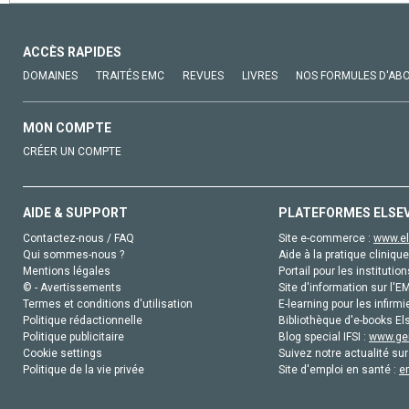
ACCÈS RAPIDES
DOMAINES
TRAITÉS EMC
REVUES
LIVRES
NOS FORMULES D'AB
MON COMPTE
CRÉER UN COMPTE
AIDE & SUPPORT
PLATEFORMES ELSE
Contactez-nous / FAQ
Site e-commerce :
www.el
Qui sommes-nous ?
Aide à la pratique clinique
Mentions légales
Portail pour les institution
© - Avertissements
Site d'information sur l'E
Termes et conditions d'utilisation
E-learning pour les infirmi
Politique rédactionnelle
Bibliothèque d'e-books Els
Politique publicitaire
Blog special IFSI :
www.gen
Cookie settings
Suivez notre actualité sur
Politique de la vie privée
Site d'emploi en santé :
e